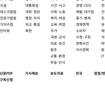
사설
대통령실
사건·사고
경영·CEO
전
데스크칼럼
국회·정당
사회·노동
재벌·대기업
건
전문가칼럼
행정·자치
복지·여성
중기·벤쳐
조
기자수첩
외교·통일
교육·취업
경제정책
유
인터뷰
북한
주거
소비자
제
국방·군사
시정·구정
식
의료·보건
경제사건
여
법조
거시경제
광
교통·환경
I
부음·인사
신문PDF
기사제보
보도자료
전국
정정/
구독신청