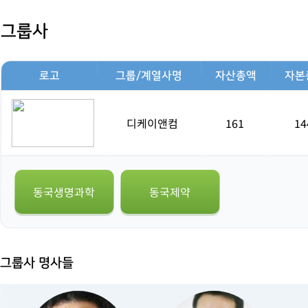
그룹사
로고
그룹/계열사명
자산총액
자본
디케이앤컴
161
14
동국생명과학
동국제약
그룹사 명사들