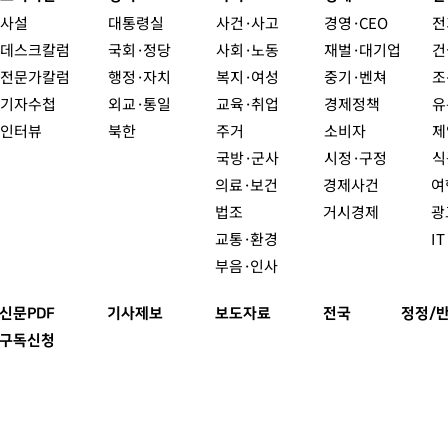
사설
대통령실
사건·사고
경영·CEO
전
데스크칼럼
국회·정당
사회·노동
재벌·대기업
건
전문가칼럼
행정·자치
복지·여성
중기·벤쳐
조
기자수첩
외교·통일
교육·취업
경제정책
유
인터뷰
북한
주거
소비자
제
국방·군사
시정·구정
식
의료·보건
경제사건
여
법조
거시경제
광
교통·환경
I
부음·인사
신문PDF
기사제보
보도자료
전국
정정/
구독신청