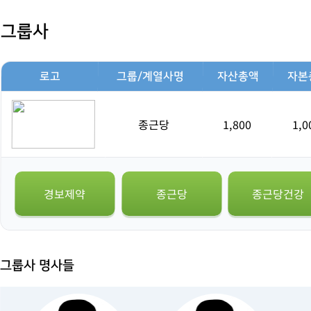
그룹사
로고
그룹/계열사명
자산총액
자본
종근당
1,800
1,0
경보제약
종근당
종근당건강
그룹사 명사들