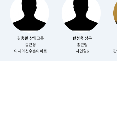
김충환 상임고문
한성욱 상무
종근당
종근당
아시아선수촌아파트
샤인힐6
판