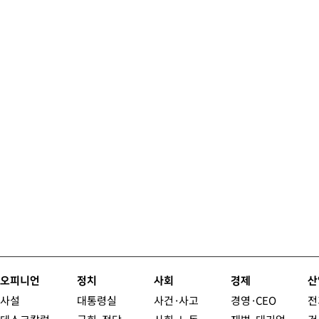
오피니언
정치
사회
경제
산
사설
대통령실
사건·사고
경영·CEO
전