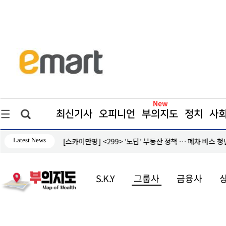
최신기사
오피니언
부의지도
정치
사
Latest News
계좌 정지’ 날벼락
[스카이만평] <299> '노답' 부동산 정책 … 폐차 버스 
S.K.Y
그룹사
금융사