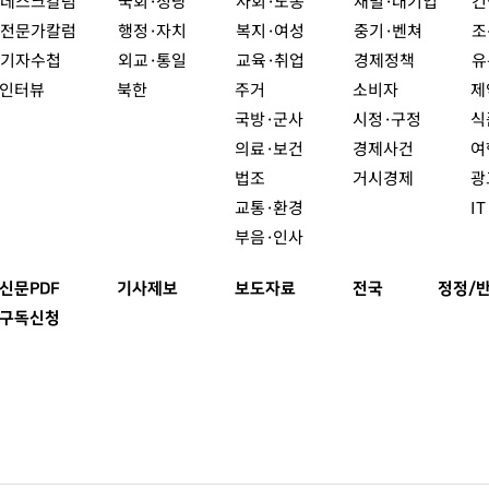
데스크칼럼
국회·정당
사회·노동
재벌·대기업
건
전문가칼럼
행정·자치
복지·여성
중기·벤쳐
조
기자수첩
외교·통일
교육·취업
경제정책
유
인터뷰
북한
주거
소비자
제
국방·군사
시정·구정
식
의료·보건
경제사건
여
법조
거시경제
광
교통·환경
I
부음·인사
신문PDF
기사제보
보도자료
전국
정정/
구독신청