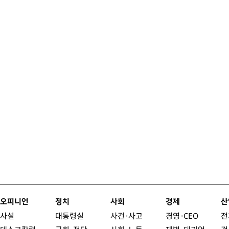
오피니언
정치
사회
경제
산
사설
대통령실
사건·사고
경영·CEO
전