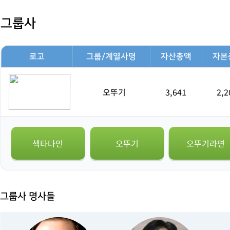
그룹사
로고
그룹/계열사명
자산총액
자본
오뚜기
3,641
2,2
섹타나인
오뚜기
오뚜기라면
그룹사 명사들