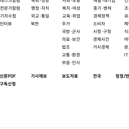
데스크칼럼
국회·정당
사회·노동
재벌·대기업
건
전문가칼럼
행정·자치
복지·여성
중기·벤쳐
조
기자수첩
외교·통일
교육·취업
경제정책
유
인터뷰
북한
주거
소비자
제
국방·군사
시정·구정
식
의료·보건
경제사건
여
법조
거시경제
광
교통·환경
I
부음·인사
신문PDF
기사제보
보도자료
전국
정정/
구독신청