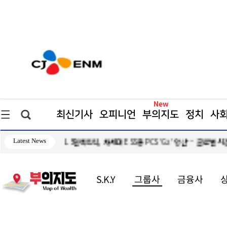
최신기사
오피니언
부의지도
정치
사
Latest News
자 지속
LS일렉트릭, 차세대 ESS용 PCS 'G2' 양산… 글로벌 시
S.K.Y
그룹사
금융사