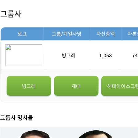
그룹사
로고
그룹/계열사명
자산총액
자본
빙그레
1,068
74
빙그레
제때
해태아이스크
그룹사 명사들