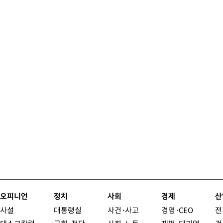
오피니언
정치
사회
경제
산
사설
대통령실
사건·사고
경영·CEO
전