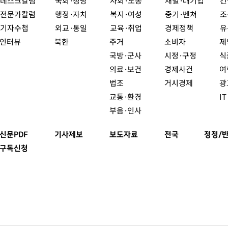
데스크칼럼
국회·정당
사회·노동
재벌·대기업
건
전문가칼럼
행정·자치
복지·여성
중기·벤쳐
조
기자수첩
외교·통일
교육·취업
경제정책
유
인터뷰
북한
주거
소비자
제
국방·군사
시정·구정
식
의료·보건
경제사건
여
법조
거시경제
광
교통·환경
I
부음·인사
신문PDF
기사제보
보도자료
전국
정정/
구독신청