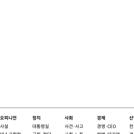
오피니언
정치
사회
경제
산
사설
대통령실
사건·사고
경영·CEO
전