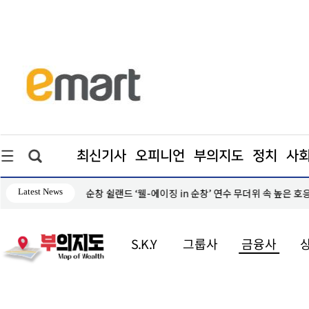
최신기사
오피니언
부의지도
정치
사
Latest News
0여표차 '초박빙'
순창 쉴랜드 ‘웰-에이징 in 순창’ 연수 무더위 속 높은 호
S.K.Y
그룹사
금융사