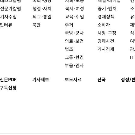
데스크칼럼
국회·정당
사회·노동
재벌·대기업
건
전문가칼럼
행정·자치
복지·여성
중기·벤쳐
조
기자수첩
외교·통일
교육·취업
경제정책
유
인터뷰
북한
주거
소비자
제
국방·군사
시정·구정
식
의료·보건
경제사건
여
법조
거시경제
광
교통·환경
I
부음·인사
신문PDF
기사제보
보도자료
전국
정정/
구독신청