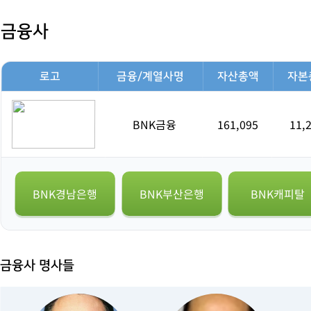
금융사
로고
금융/계열사명
자산총액
자본
BNK금융
161,095
11,
BNK경남은행
BNK부산은행
BNK캐피탈
금융사 명사들