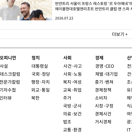
반얀트리 서울이 프랑스 레스토랑 ‘르 두아예네’의
에이블현대호텔앤리조트 반얀트리 클럽 앤 스파 서울
2026.07.22
더보기 +
오피니언
정치
사회
경제
산
사설
대통령실
사건·사고
경영·CEO
전
데스크칼럼
국회·정당
사회·노동
재벌·대기업
건
전문가칼럼
행정·자치
복지·여성
중기·벤쳐
조
기자수첩
외교·통일
교육·취업
경제정책
유
인터뷰
북한
주거
소비자
제
국방·군사
시정·구정
식
의료·보건
경제사건
여
법조
거시경제
광
교통·환경
I