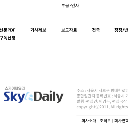
부음·인사
신문PDF
기사제보
보도자료
전국
정정/반
구독신청
주소 : 서울시 서초구 방배천로2안길 8
종합일간지 등록번호 : 서울시 가50
발행·편집인: 민경두, 편집국장 : 주
copyrightⓒ2011, All righ
회사소개
|
조직도
|
회사연