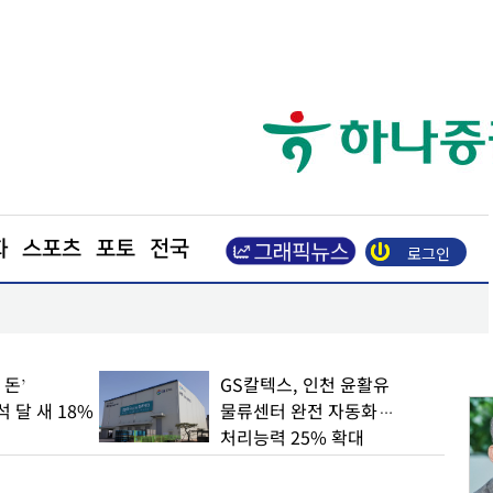
화
스포츠
포토
전국
로그인
남양주시 시민 중심 정책 발전 방향 모색
 돈’
GS칼텍스, 인천 윤활유
석 달 새 18%
물류센터 완전 자동화…
처리능력 25% 확대