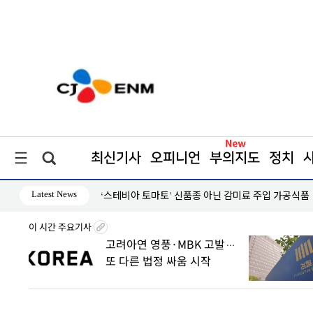
최신기사
오피니언
부의지도
정치
Latest News
‘스테비아 토마토’ 신품종 아닌 감미료 주입 가공식품
이 시간 주요기사
8월6일
고려아연 영풍·MBK 고발…
子
또 다른 법정 싸움 시작