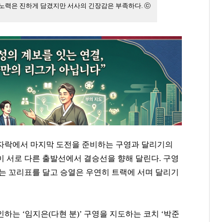
 노력은 진하게 담겼지만 서사의 긴장감은 부족하다. ⓒ
자락에서 마지막 도전을 준비하는 구영과 달리기의
이 서로 다른 출발선에서 결승선을 향해 달린다
.
구영
라는 꼬리표를 달고 승열은 우연히 트랙에 서며 달리기
확인하는
‘
임지은
(
다현
분
)’
구영을 지도하는 코치
‘
박준