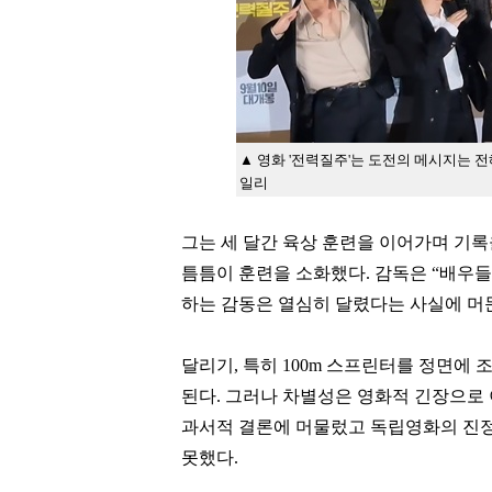
▲ 영화 '전력질주'는 도전의 메시지는 
일리
그는 세 달간 육상 훈련을 이어가며 기
틈틈이 훈련을 소화했다
.
감독은
“
배우들
하는 감동은 열심히 달렸다는 사실에 머
달리기
,
특히
100m
스프린터를 정면에 조
된다
.
그러나 차별성은 영화적 긴장으로
과서적 결론에 머물렀고 독립영화의 진정
못했다
.