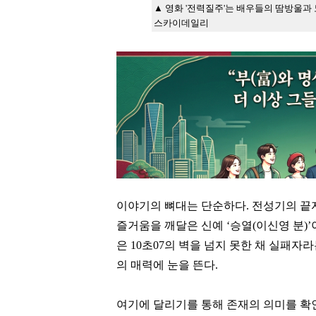
▲ 영화 '전력질주'는 배우들의 땀방울과
스카이데일리
이야기의 뼈대는 단순하다
.
전성기의 끝
즐거움을 깨달은 신예
‘
승열
(
이신영
분
)’
은
10
초
07
의 벽을 넘지 못한 채 실패자
의 매력에 눈을 뜬다
.
여기에 달리기를 통해 존재의 의미를 