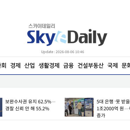
Update : 2026-08-06 10:46
사회
경제
산업
생활경제
금융
건설부동산
국제
문
광명시, 시민 안전망 촘촘히… 폭염 총력 대응
보완수사권 유지 62.5%…
5대 은행 ‘못 받을
경찰 신뢰 안 해 55.2%
1조2000억 원…
증가