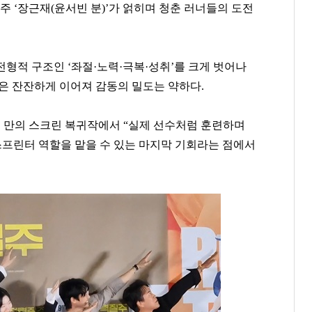
망주
‘
장근재
(
윤서빈
분
)’
가 얽히며 청춘 러너들의 도전
 전형적 구조인
‘
좌절
·
노력
·
극복
·
성취
’
를 크게 벗어나
은 잔잔하게 이어져 감동의 밀도는 약하다
.
이해욱
이국노
곽달원
[관련 기사]
[관련 기사]
[관련 기사]
 만의 스크린 복귀작에서
“
실제 선수처럼 훈련하며
DL
사이몬
HK이노엔
단독주택
소피아도무스
서초호반써밋
스프린터 역할을 맡을 수 있는 마지막 기회라는 점에서
팬클럽 참여
팬클럽 참여
팬클럽 참여
118
30
107