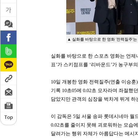
▲ 실화를 바탕으로 한 영화 '전력질주'는
실화를 바탕으로 한 스포츠 영화는 언제
표
’
가 스키점프를
‘
리바운드
’
가 농구부의
10일 개봉한 영화 전력질주(연출 이승훈
기록
10
초
05
에
0.02
초 모자라며 좌절했던
담았지만 관객의 심장을 벅차게 뛰게 하
이 감독은
5
일 서울 송파 롯데시네마 
0.02
초를 줄이지 못해 괴로워하는 모습
달려가는 행위 자체가 아름답다는 메시