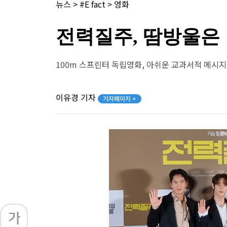
뉴스
>
#E fact
>
영화
전력질주, 땀방울은
100m 스프린터 독립영화, 아쉬운 교과서적 메시지
이유경 기자
기자페이지 +