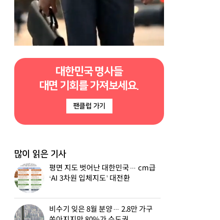
대한민국 명사들
대면 기회를 가져보세요.
팬클럽 가기
많이 읽은 기사
평면 지도 벗어난 대한민국… cm급
‘AI 3차원 입체지도’ 대전환
비수기 잊은 8월 분양… 2.8만 가구
쏟아지지만 80%가 수도권