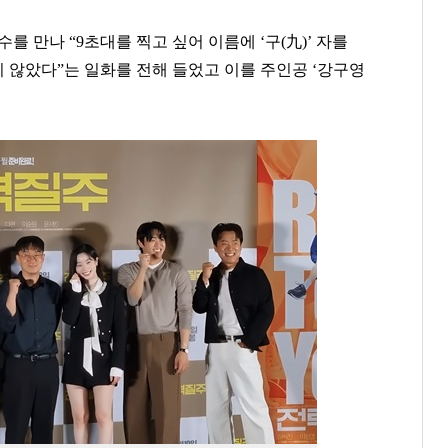
선수를 만나
“9
초대를 찍고 싶어 이름에
‘
구
(
九
)’
자를
지 않았다
”
는 일화를 전해 들었고 이를 주인공
‘
강구영