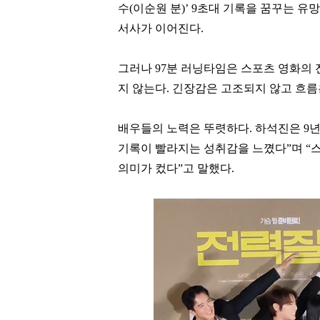
수
(
이순원
분
)’ 9
초대 기록을 꿈꾸는 유
서사가 이어진다
.
그러나
97
분 러닝타임은 스포츠 영화의
지 않는다
.
긴장감은 고조되지 않고 흐름
이준호
박창훈
[관련 기사]
[관련 기사]
배우들의 노력은 뚜렷하다
.
하석진은
9
년
JYP엔터테인먼트
신한카드
아노스카운티빌라트
일산두산위브더제니스
기록이 빨라지는 성취감을 느꼈다
”
며
“
의미가 컸다
”
고 말했다
.
팬클럽 참여
팬클럽 참여
296
114