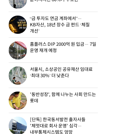
“금 투자도 연금 계좌에서”…
KB자산, 18년 장수 금 펀드 ‘체질
개선’
홈플러스 DIP 2000억 원 입금… 7일
운영 재개 예정
서울시, 소상공인 공유재산 임대료
‘최대 30%’ 더 낮춘다
'동반성장', 함께 나누는 사회 만드는
롯데
[단독] 한국동서발전 출자사들
'제멋대로 회사 운영' 심각…
내부통제시스템도 엉망