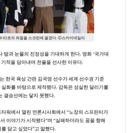
 0.02초의 좌절을 스크린에 옮겼다. ⓒ스카이데일리
나 땀과 눈물의 진정성을 기대하게 한다
.
영화
‘
국가대
 기적을 담아내며 전율을 선사한 이유다
.
)는 한국 육상 간판 김국영 선수가 세계 선수권 기준
 실화를 바탕으로 제작됐다. 감독은
성실한 달리기를
는 결승선에는 닿지 못했다
.
월드타워에서 열린 언론시사회에서
“
노장의 스프린터가
에서 이야기가 시작됐다
”
며
“
실패하더라도 꿈을 향해
지를 담고 싶었다
”
고 말했다
.