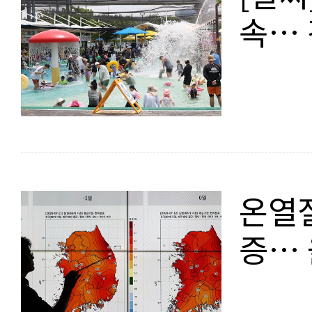
속… 
온열질
증… 