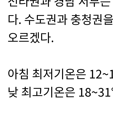
전라권과 경남 서부는
다
.
수도권과 충청권을
오르겠다
.
아침 최저기온은
12~
낮 최고기온은
18~31