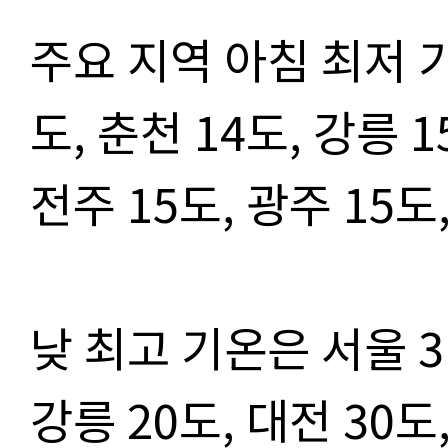
주요 지역 아침 최저 
도
,
춘천
14
도
,
강릉
1
전주
15
도
,
광주
15
도
낮 최고 기온은 서울
3
강릉
20
도
,
대전
30
도