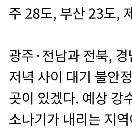
주
28
도
,
부산
23
도
,
광주
·
전남과 전북
,
경
저녁 사이 대기 불안
곳이 있겠다
.
예상 강
소나기가 내리는 지역