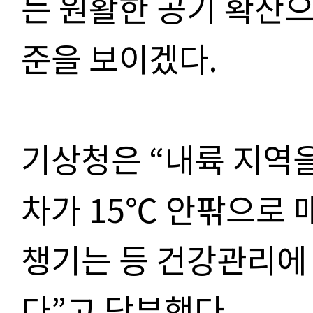
는 원활한 공기 확산
준을 보이겠다
.
기상청은
“
내륙 지역을
차가
15
℃
안팎으로 
챙기는 등 건강관리에
다
”
고 당부했다
.