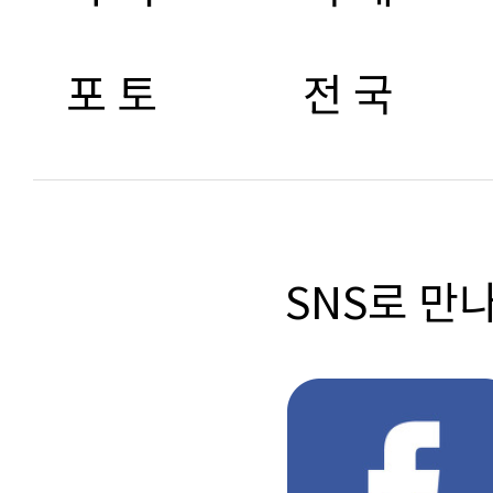
포 토
전 국
SNS로 만