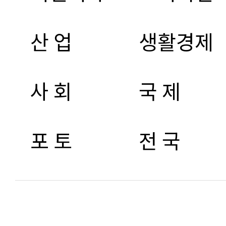
산 업
생활경제
사 회
국 제
포 토
전 국