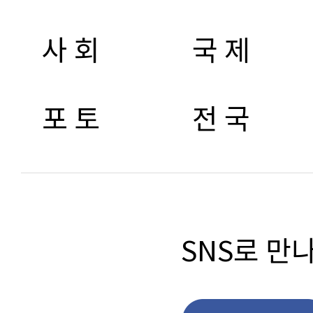
사 회
국 제
포 토
전 국
SNS로 만