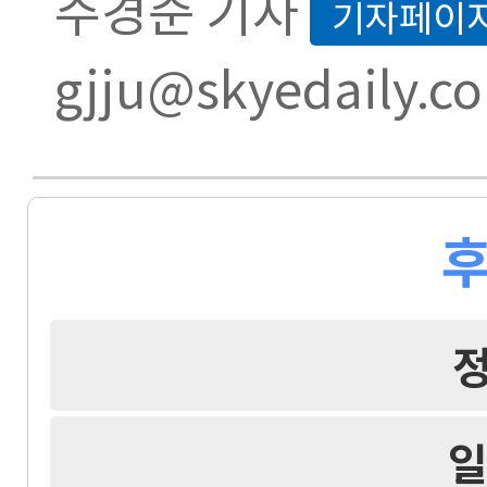
주경준 기자
기자페이
gjju@skyedaily.c
후
일