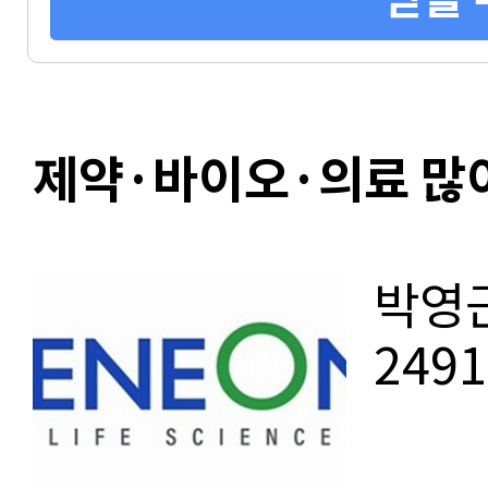
제약·바이오·의료 많이
박영근
249