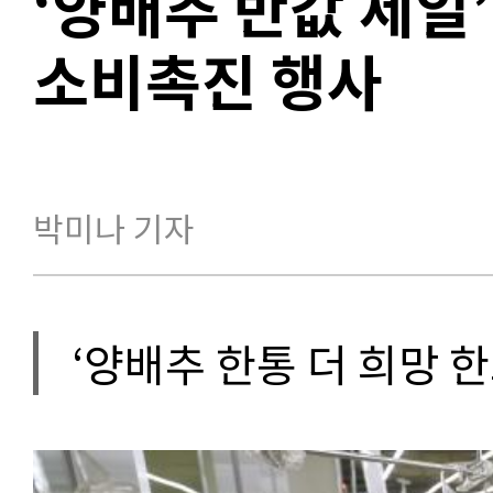
‘양배추 반값 세일
소비촉진 행사
박미나 기자
‘양배추 한통 더 희망 한