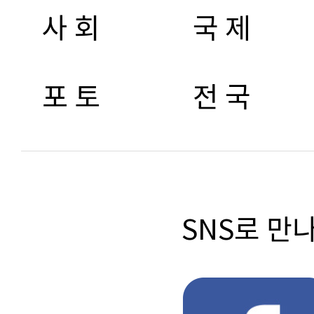
사 회
국 제
포 토
전 국
SNS로 만