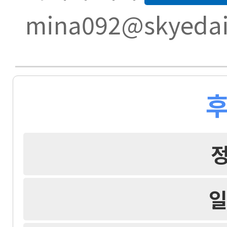
mina092@skyedai
후
일