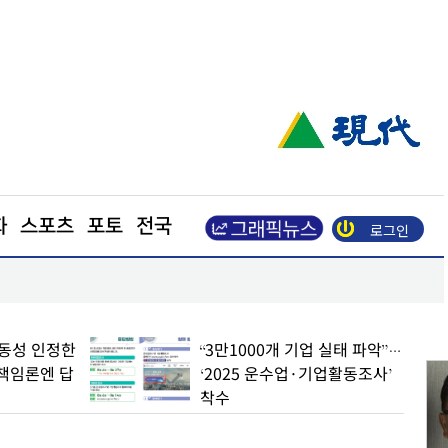
화
스포츠
포토
전국
로그인
인하세요"
코레일, 폭염 대비 선로 현장 점검… 온열질환 예방
변동성 인정한
“3만1000개 기업 실태 파악”…
책임론엔 답
‘2025 운수업·기업활동조사’
착수