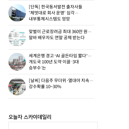
[단독] 한국동서발전 출자사들
'제멋대로 회사 운영' 심각…
내부통제시스템도 엉망
맞벌이 근로장려금 최대 360만 원…
알바 배우자도 연말 공제 받는다
세계은행 경고 “AI 골든타임 짧다”…
개도국 100년 도약 이끌 ‘3대
승부수’는
[날씨] 다음주 무더위·열대야 지속…
강수확률 10~30%
오늘자 스카이데일리