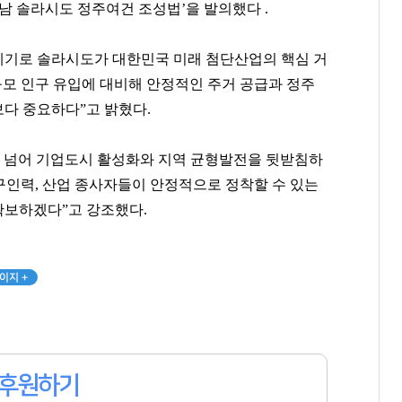
남 솔라시도 정주여건 조성법’을 발의했다 .
 계기로 솔라시도가 대한민국 미래 첨단산업의 핵심 거
규모 인구 유입에 대비해 안정적인 주거 공급과 정주
다 중요하다”고 밝혔다.
을 넘어 기업도시 활성화와 지역 균형발전을 뒷받침하
구인력, 산업 종사자들이 안정적으로 정착할 수 있는
확보하겠다”고 강조했다.
윤홍근
박현주
이정재
[관련 기사]
[관련 기사]
[관련 기사]
제너시스 BBQ
미래에셋그룹
아티스트컴퍼니
이지 +
지엔에스주택전시관
월드빌리지
빌딩
팬클럽 참여
팬클럽 참여
팬클럽 참여
364
143
108
후원하기