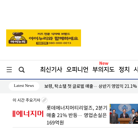
최신기사
오피니언
부의지도
정치
Latest News
↑
입추폭염… 달라진 기후시계
이 시간 주요기사
 빠른
롯데에너지머티리얼즈, 2분기
매출 21% 반등… 영업손실은
169억원