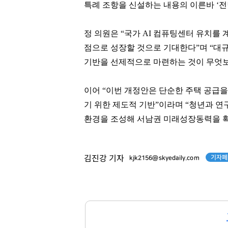
특례 조항을 신설하는 내용의 이른바 ‘전
정 의원은 “국가 AI 컴퓨팅센터 유치를
점으로 성장할 것으로 기대한다”며 “대
기반을 선제적으로 마련하는 것이 무엇보
이어 “이번 개정안은 단순한 주택 공급
기 위한 제도적 기반”이라며 “청년과 연
환경을 조성해 서남권 미래성장동력을 
정동원
박진영
[관련 기사]
[관련 기사]
쇼플레이엔터테인먼트
JYP엔터테인먼트
기자페
김진강 기자
kjk2156@skyedaily.com
건물
단독주택
팬클럽 참여
팬클럽 참여
76
143