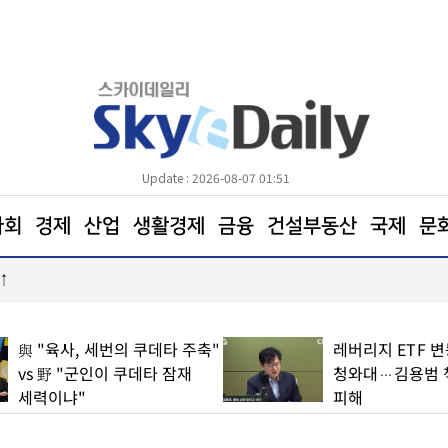
Update : 2026-08-07 01:51
사회
경제
산업
생활경제
금융
건설부동산
국제
문
"‘철도 통합 앱 코레일+’에서 여행 서비스 한눈에 확
與 "육사, 세번의 쿠데타 주축"
레버리지 ETF 
vs 野 "군인이 쿠데타 잠재
청와대…김용범 
세력이냐"
피해