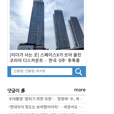
[리더가 사는 곳] 스페이스X가 쏘아 올린
코리아 디스카운트… 한국 ‘0주’ 후폭풍
more
多
댓글이
李대통령 “잘되기 위한 과정”… 정청래 “李, 세계적인 지도자”
“연대의식 정도는 보여줬어야지”… 여권서도 ‘삼전노조 파업 예고’ 비판