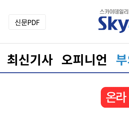
신문PDF
최신기사
오피니언
부