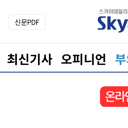
신문PDF
최신기사
오피니언
부