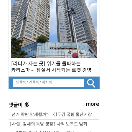
[리더가 사는 곳] 위기를 돌파하는
카리스마… 잠실서 시작되는 로켓 경영
more
多
댓글이
“선거 막판 악재될까”… 김두겸 국힘 울산시장 후보 ‘기자 폭행’ 논란
[사설] 김세의 독방 생활? 사적 보복도 범죄