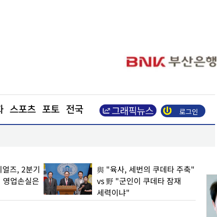
화
스포츠
포토
전국
로그인
보령, 탁소텔 첫 글로벌 매출… 상반기 영업익 21.1
얼즈, 2분기
與 "육사, 세번의 쿠데타 주축"
… 영업손실은
vs 野 "군인이 쿠데타 잠재
세력이냐"