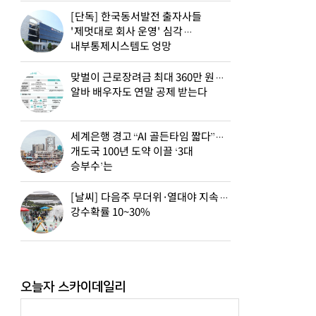
[단독] 한국동서발전 출자사들
'제멋대로 회사 운영' 심각…
내부통제시스템도 엉망
맞벌이 근로장려금 최대 360만 원…
알바 배우자도 연말 공제 받는다
세계은행 경고 “AI 골든타임 짧다”…
개도국 100년 도약 이끌 ‘3대
승부수’는
[날씨] 다음주 무더위·열대야 지속…
강수확률 10~30%
오늘자 스카이데일리