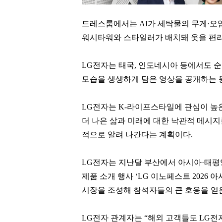
드레스룸에서는 AI가 세탁물의 무게·오
워시타워와 스타일러가 배치돼 옷을 편리
LG전자는 태국, 인도네시아 등에서도 
모습을 생생하게 담은 영상을 공개하는 
LG전자는 K-라이프스타일에 관심이 높
더 나은 삶과 미래에 대한 낙관적 메시지를 담
적으로 알려 나간다는 계획이다.
LG전자는 지난달 부산에서 아시아·태평양
김재철
손흥민
제품 소개 행사 ‘LG 이노페스트 2026
[관련 기사]
[관련 기사]
시장을 조성해 참석자들의 큰 호응을 얻은
동원그룹
로스앤젤레스 FC
트라움하우스3차
트리마제
LG전자 관계자는 “해외 고객들도 LG
팬클럽 참여
팬클럽 참여