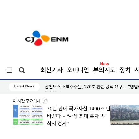
최신기사
오피니언
부의지도
정치
Latest News
삼전닉스 소액주주들, 270조 환원 공식 요구… "영
철회해야"
이 시간 주요기사
 초안
70년 만에 국가자산 1400조 판
 수도
바꾼다… “사상 최대 흑자 속
착시 경계”