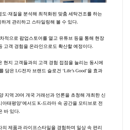
염도·재질을 분석해 최적화된 맞춤 세탁건조를 하는
하게 관리하고 스타일링해 볼 수 있다.
순차적으로 팝업스토어를 열고 유튜브 등을 통해 현장
등 고객 경험을 온라인으로도 확산할 예정이다.
은 현지 고객들과의 고객 경험 접점을 늘리는 동시에
은 LG전자 브랜드 슬로건 ‘Life’s Good’을 효과
 지역 20여 개국 거래선과 언론을 초청해 개최한 신
이환주
한상우
봉중근
 아시아태평양’에서도 K-드라마 속 공간을 모티브로 전
[관련 기사]
[관련 기사]
[관련 기사]
 바 있다.
KB국민은행
카카오게임즈
LG 트윈스
은평뉴타운폭포동힐스테이트4-2단지
대지마을3차2단지현대홈타운
연세힐하우스1
전자의 제품과 라이프스타일을 경험하며 일상 속 편리
팬클럽 참여
팬클럽 참여
팬클럽 참여