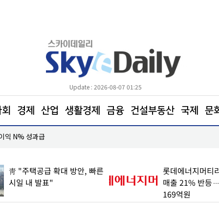
Update : 2026-08-07 01:25
사회
경제
산업
생활경제
금융
건설부동산
국제
문
업이익 N% 성과급
도심 달구는 폭염… 아스팔트를 식혀라
靑 "주택공급 확대 방안, 빠른
롯데에너지머티리
시일 내 발표"
매출 21% 반등
169억원