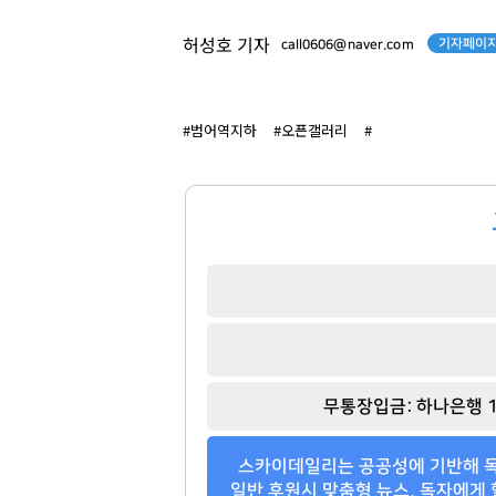
기자페이지
허성호 기자
call0606@naver.com
박현주
김범수
[관련 기사]
[관련 기사]
#범어역지하
#오픈갤러리
#
미래에셋그룹
카카오
월드빌리지
로덴하우스 웨스트빌리지
팬클럽 참여
팬클럽 참여
143
294
무통장입금: 하나은행 1
스카이데일리는 공공성에 기반해 독
일반 후원시 맞춤형 뉴스, 독자에게 