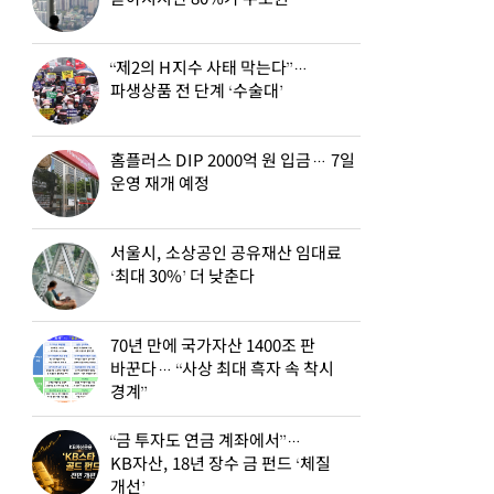
“제2의 H지수 사태 막는다”…
파생상품 전 단계 ‘수술대’
홈플러스 DIP 2000억 원 입금… 7일
운영 재개 예정
서울시, 소상공인 공유재산 임대료
‘최대 30%’ 더 낮춘다
70년 만에 국가자산 1400조 판
바꾼다… “사상 최대 흑자 속 착시
경계”
“금 투자도 연금 계좌에서”…
KB자산, 18년 장수 금 펀드 ‘체질
개선’