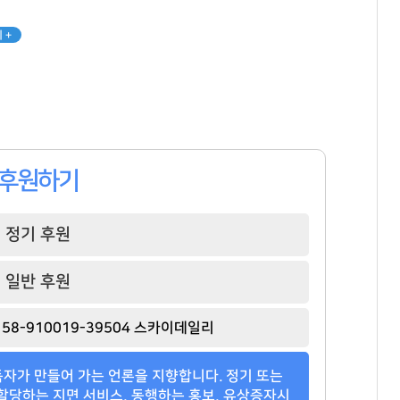
 +
김태원
박창훈
홍명보
[관련 기사]
[관련 기사]
[관련 기사]
아워홈
신한카드
대한민국 축구 국가대표팀
부천범박힐스테이트5단지
일산두산위브더제니스
타워팰리스
팬클럽 참여
팬클럽 참여
팬클럽 참여
후원하기
70
114
109
정기 후원
일반 후원
58-910019-39504 스카이데일리
자가 만들어 가는 언론을 지향합니다. 정기 또는
할당하는 지면 서비스, 동행하는 홍보, 유상증자시