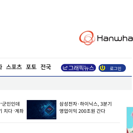
화
스포츠
포토
전국
로그인
광복절 앞두고 활짝 핀 나라꽃
” “군인인데
삼성전자·하이닉스, 3분기
기 치다 ‘계좌
영업이익 200조원 간다