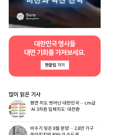
대한민국 명사들
대면 기회를 가져보세요.
팬클럽 가기
많이 읽은 기사
평면 지도 벗어난 대한민국… cm급
‘AI 3차원 입체지도’ 대전환
비수기 잊은 8월 분양… 2.8만 가구
쏟아지지만 80%가 수도권