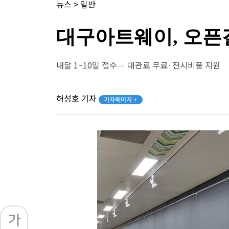
뉴스
>
일반
대구아트웨이, 오픈
내달 1~10일 접수… 대관료 무료·전시비품 지원
허성호 기자
기자페이지 +