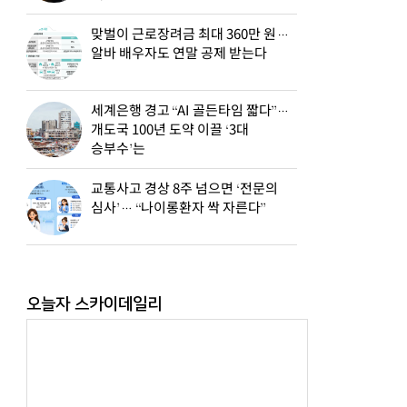
맞벌이 근로장려금 최대 360만 원…
알바 배우자도 연말 공제 받는다
세계은행 경고 “AI 골든타임 짧다”…
개도국 100년 도약 이끌 ‘3대
승부수’는
교통사고 경상 8주 넘으면 ‘전문의
심사’… “나이롱환자 싹 자른다”
오늘자 스카이데일리