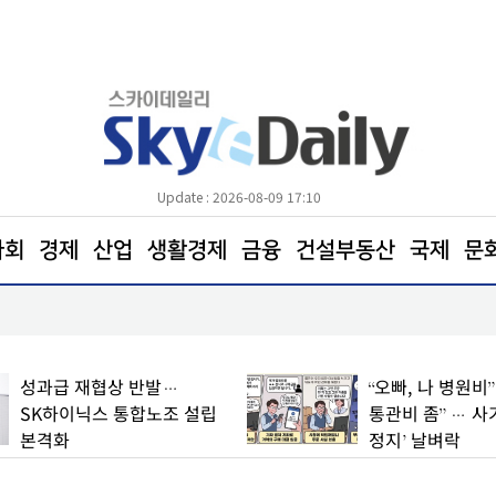
Update : 2026-08-09 17:10
사회
경제
산업
생활경제
금융
건설부동산
국제
문
전통시장 ‘신선도 지키기’안간힘
성과급 재협상 반발…
“오빠, 나 병원비
SK하이닉스 통합노조 설립
통관비 좀” … 사
본격화
정지’ 날벼락