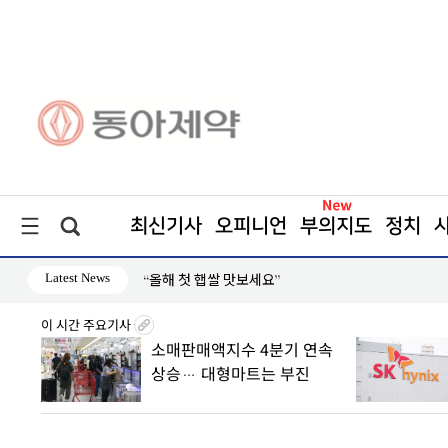
최신기사
오피니언
부의지도
정치
Latest News
“올해 첫 햅쌀 맛보세요”
이 시간 주요기사
 산하
소매판매액지수 4분기 연속
상승… 대형마트는 부진