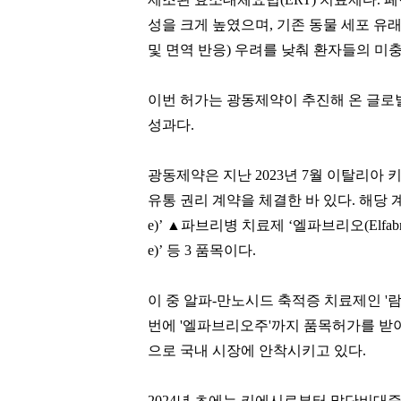
성을 크게 높였으며, 기존 동물 세포 유래
및 면역 반응) 우려를 낮춰 환자들의 미
이번 허가는 광동제약이 추진해 온 글로벌 희
성과다.
광동제약은 지난 2023년 7월 이탈리아 
유통 권리 계약을 체결한 바 있다. 해당 
e)’ ▲파브리병 치료제 ‘엘파브리오(Elfab
손흥민
백종원
e)’ 등 3 품목이다.
[관련 기사]
[관련 기사]
로스앤젤레스 FC
더본코리아
트리마제
트라움하우스 2차
이 중 알파-만노시드 축적증 치료제인 '람
번에 '엘파브리오주'까지 품목허가를 
팬클럽 참여
팬클럽 참여
으로 국내 시장에 안착시키고 있다.
92
85
2024년 초에는 키에시로부터 말단비대증