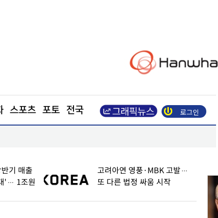
화
스포츠
포토
전국
로그인
펄펄 끓는 서울 도심
상반기 매출
고려아연 영풍·MBK 고발…
대'… 1조원
또 다른 법정 싸움 시작