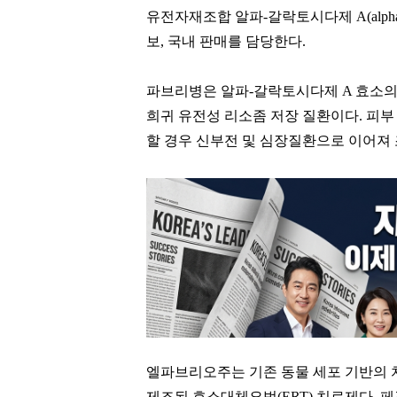
유전자재조합 알파-갈락토시다제 A(alpha-g
보, 국내 판매를 담당한다.
파브리병은 알파-갈락토시다제 A 효소의 
희귀 유전성 리소좀 저장 질환이다. 피부
할 경우 신부전 및 심장질환으로 이어져 
엘파브리오주는 기존 동물 세포 기반의 치
제조된 효소대체요법(ERT) 치료제다. 페길