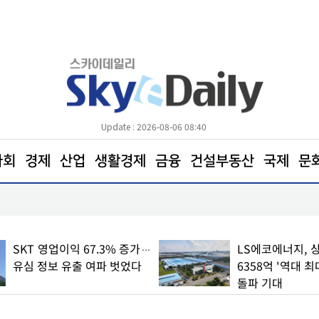
Update : 2026-08-06 08:40
사회
경제
산업
생활경제
금융
건설부동산
국제
문
코트디부아르서 새마을운동 배우러 경북에 왔습니다
SKT 영업이익 67.3% 증가…
LS에코에너지, 
유심 정보 유출 여파 벗었다
6358억 '역대 최
돌파 기대