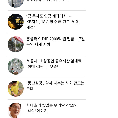
“금 투자도 연금 계좌에서”…
KB자산, 18년 장수 금 펀드 ‘체질
개선’
홈플러스 DIP 2000억 원 입금… 7일
운영 재개 예정
서울시, 소상공인 공유재산 임대료
‘최대 30%’ 더 낮춘다
'동반성장', 함께 나누는 사회 만드는
롯데
최태호의 맛있는 우리말 <759>
‘알심’ 이야기