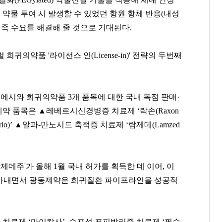
 약물 투여 시 발생할 수 있었던 항원 항체 반응(내성
충족 수요를 해결해 줄 것으로 기대된다.
귀의약품 '라이선스 인(License-in)' 전략의 두번째
키에시와 희귀의약품 3개 품목에 대한 국내 독점 판매·
계약 품목은 ▲레베르시신경병증 치료제 ‘락손(Raxon
rio)’ ▲알파-만노시드 축적증 치료제 ‘람제데(Lamzed
양홍석
방준혁
윤재승
[관련 기사]
[관련 기사]
[관련 기사]
대신증권
넷마블
대웅제약
나인원한남
주택
단독주택
제데주'가 올해 1월 국내 허가를 획득한 데 이어, 이
받아내면서 광동제약은 희귀질환 파이프라인을 성공적
팬클럽 참여
팬클럽 참여
팬클럽 참여
119
349
71
 치료제 ‘마이캅사’, 수포성 표피박리증 치료제 ‘필수