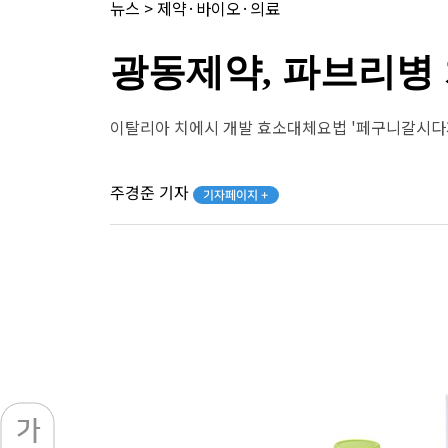
뉴스
>
제약·바이오·의료
광동제약, 파브리병
이탈리아 치에시 개발 효소대체요법 '페구니갈시다
주경준 기자
기자페이지 +