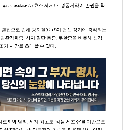
alactosidase A) 효소 제제다. 광동제약이 판권을 확
결핍으로 인해 당지질(Gb3)이 전신 장기에 축적되는
 혈관각화종, 사지 말단 통증, 무한증을 비롯해 심각
조기 사망을 초래할 수 있다.
료제와 달리, 세계 최초로 '식물 세포주'를 기반으로
화(PEGylated) 약물전달 기술을 적용해 체내 안정