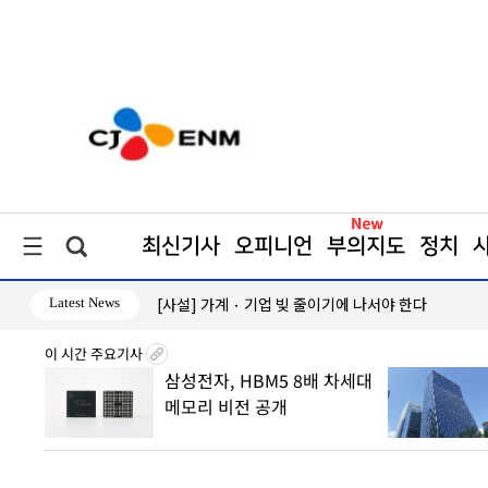
최신기사
오피니언
부의지도
정치
Latest News
[사설] 가계‧기업 빚 줄이기에 나서야 한다
이 시간 주요기사
8월6일
삼성전자, HBM5 8배 차세대
子
메모리 비전 공개