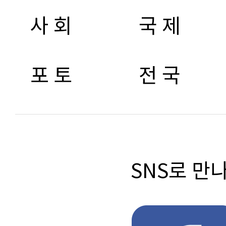
사 회
국 제
포 토
전 국
SNS로 만