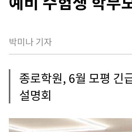
예비 수험생 학부
박미나 기자
종로학원, 6월 모평 긴급
설명회