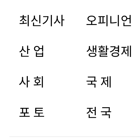
최신기사
오피니언
산 업
생활경제
사 회
국 제
포 토
전 국