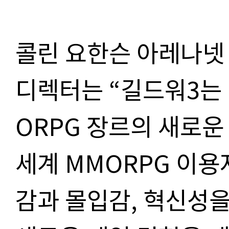
콜린 요한슨 아레나넷
디렉터는 “길드워3는
ORPG 장르의 새로운
세계 MMORPG 이
감과 몰입감, 혁신성을