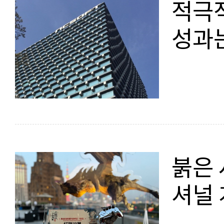
적극적
성과
붉은 
셔널 