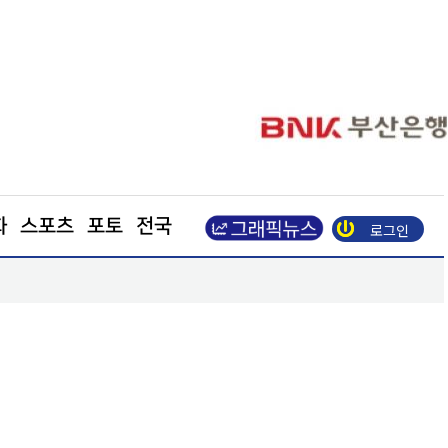
화
스포츠
포토
전국
로그인
적…실적 가이던스도 상향
가온전선, 싱가포르 MRT 전력망 사업 수주… 600