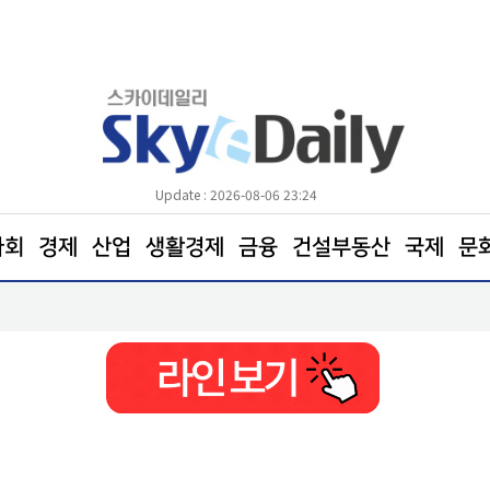
Update : 2026-08-06 23:24
사회
경제
산업
생활경제
금융
건설부동산
국제
문
"‘철도 통합 앱 코레일+’에서 여행 서비스 한눈에 확