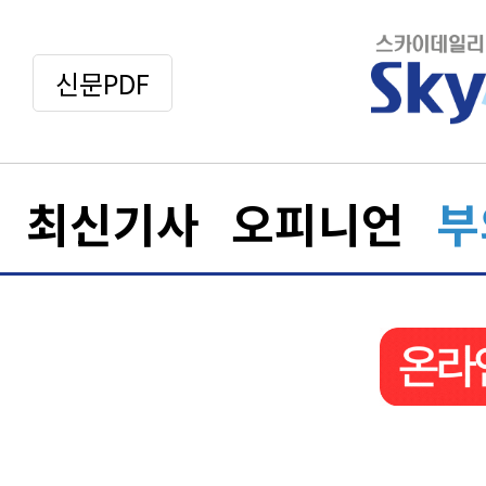
신문PDF
최신기사
오피니언
부