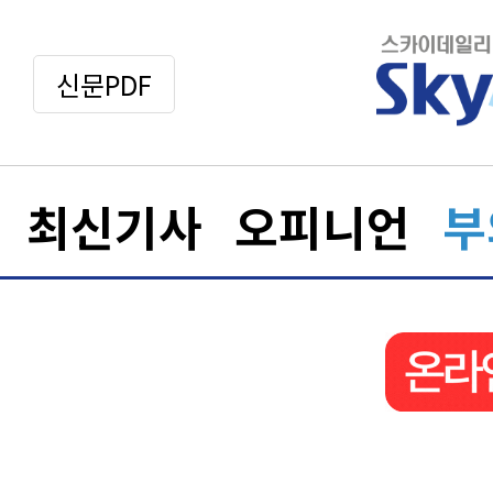
신문PDF
최신기사
오피니언
부