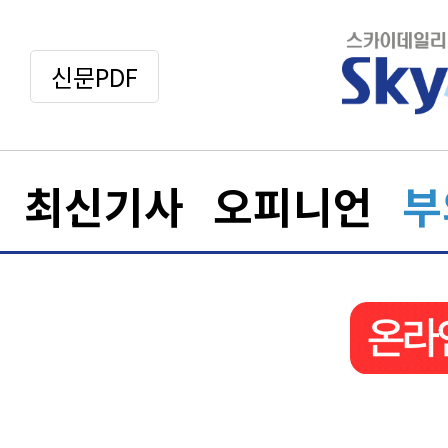
신문PDF
최신기사
오피니언
부