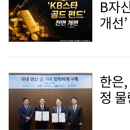
B자산
개선’
한은,
정 물