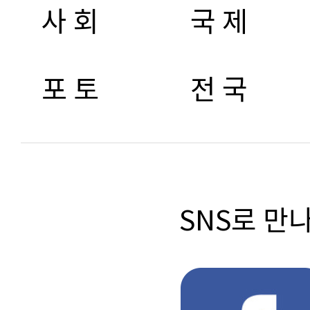
사 회
국 제
포 토
전 국
SNS로 만