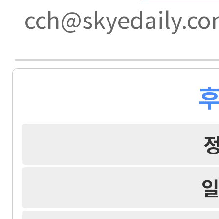
cch@skyedaily.c
후
일