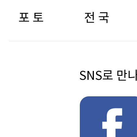
포 토
전 국
SNS로 만