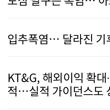
도심 달구는 폭염… 
입추폭염… 달라진 기
KT&G, 해외이익 확대
적…실적 가이던스도 