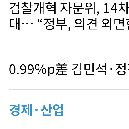
검찰개혁 자문위, 14
대… “정부, 의견 외면
0.99%p差 김민석·정
경제·산업