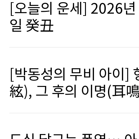
[오늘의 운세] 2026년 
일 癸丑
[박동성의 무비 아이]
絃), 그 후의 이명(耳鳴