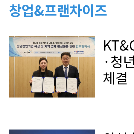
창업&프랜차이즈
KT&
·청년
체결