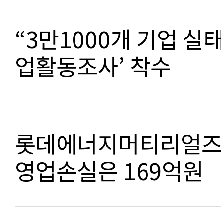
“3만1000개 기업 실태
업활동조사’ 착수
롯데에너지머티리얼즈, 
영업손실은 169억원