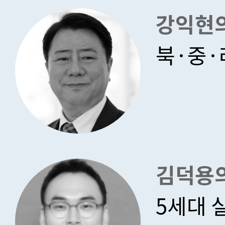
강익현
북·중·
김덕용의
5세대 