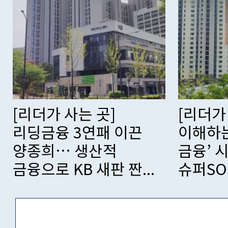
[리더가 사는 곳] 고객
[리더가
이해하는 ‘에이전틱
스페이스
금융’ 시대… 신한
코리아
슈퍼SOL로 승...
한국 ‘0주