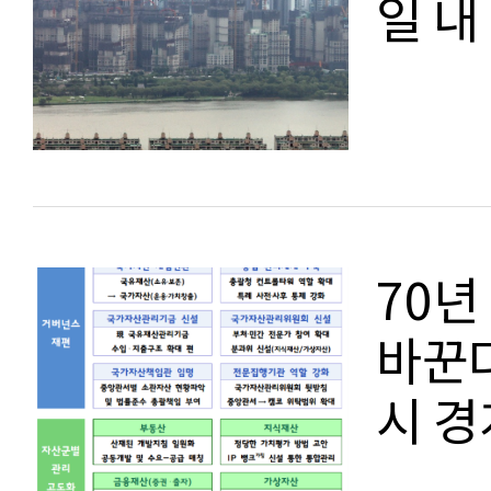
일 내
70년
바꾼다
시 경