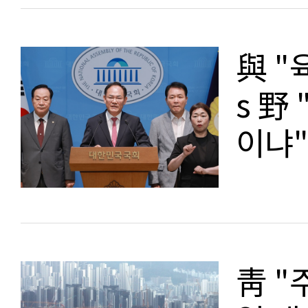
與 "
s 野
이냐
靑 "