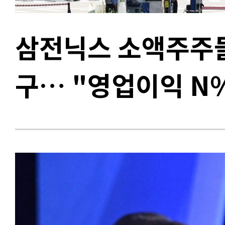
삼전닉스 소액주주들,
구… "영업이익 N