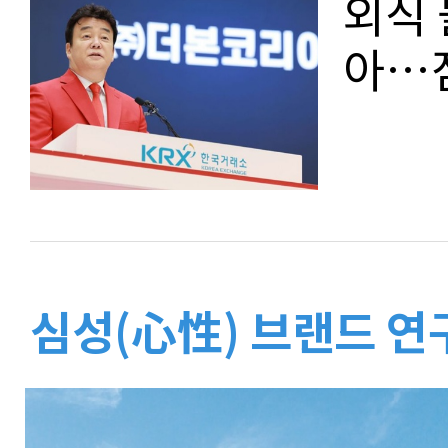
외식 
아…점
심성(心性) 브랜드 연