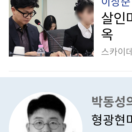
이상준
살인마
옥
스카이데
박동성의
형광현미