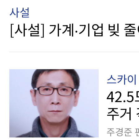
사설
[사설] 가계‧기업 빚 
스카이 
42.
주거
주경준 