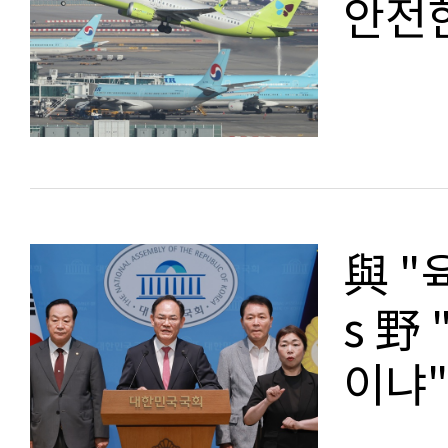
안전
與 "
s 野
이냐