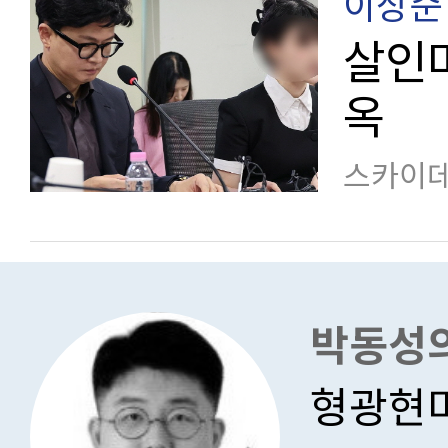
이상준
살인마
옥
스카이데
박동성의
형광현미