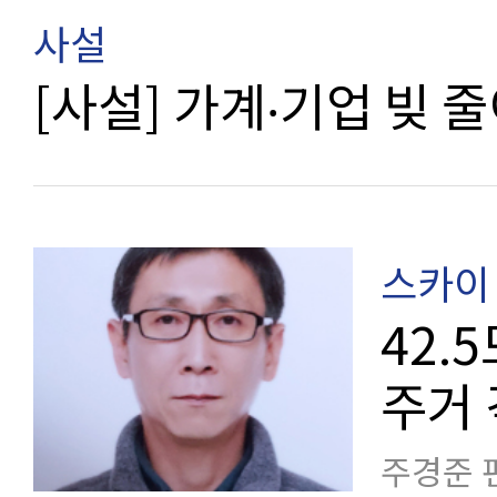
사설
[사설] 가계‧기업 빚 
스카이 
42.
주거
주경준 