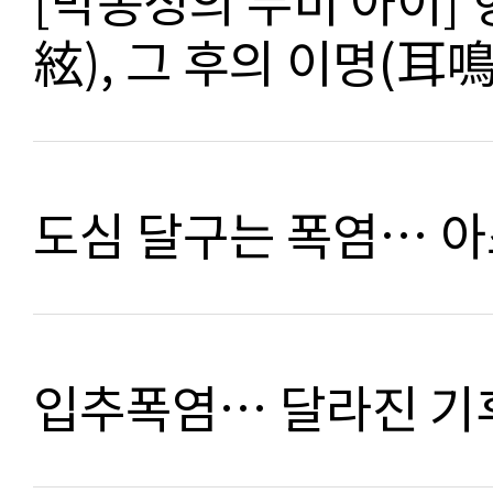
[박동성의 무비 아이]
絃), 그 후의 이명(耳鳴
도심 달구는 폭염… 
입추폭염… 달라진 기