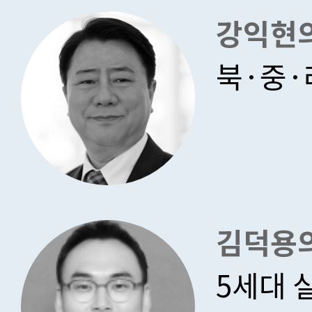
강익현
북·중·
김덕용의
5세대 