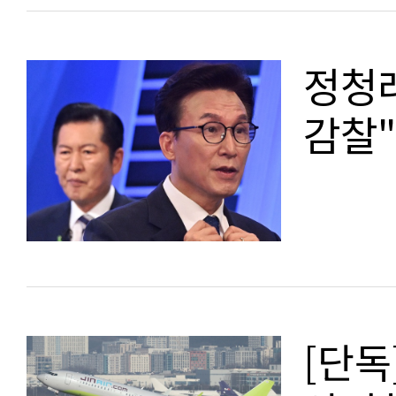
정청래
감찰"
[단독