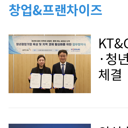
창업&프랜차이즈
KT&
·청년
체결