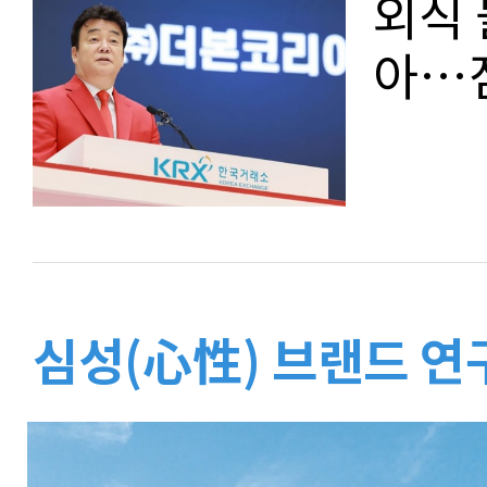
외식 
아…점
심성(心性) 브랜드 연