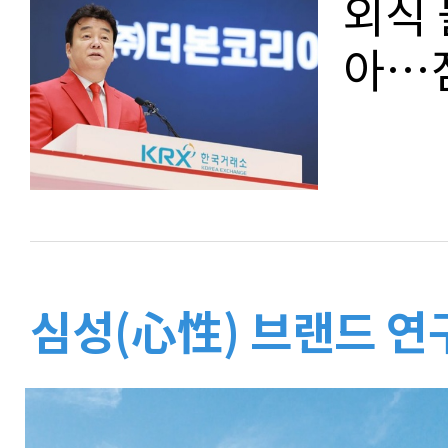
외식 
아…점
심성(心性) 브랜드 연