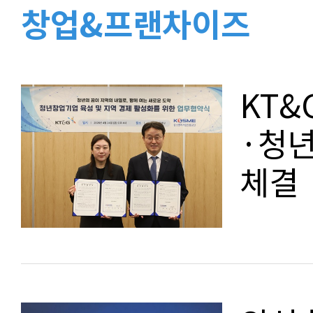
창업&프랜차이즈
KT&
·청년
체결