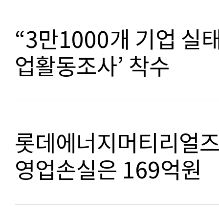
“3만1000개 기업 실태
업활동조사’ 착수
롯데에너지머티리얼즈, 
영업손실은 169억원