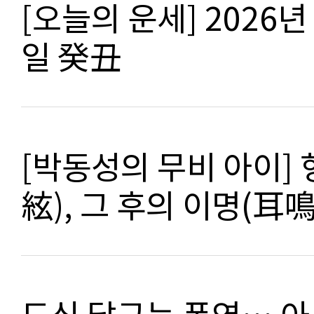
[오늘의 운세] 2026년 
일 癸丑
[박동성의 무비 아이]
絃), 그 후의 이명(耳鳴