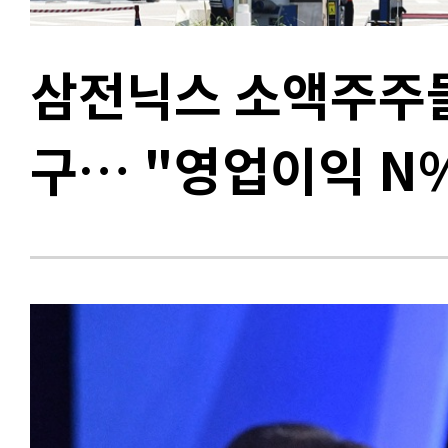
삼전닉스 소액주주들,
구… "영업이익 N