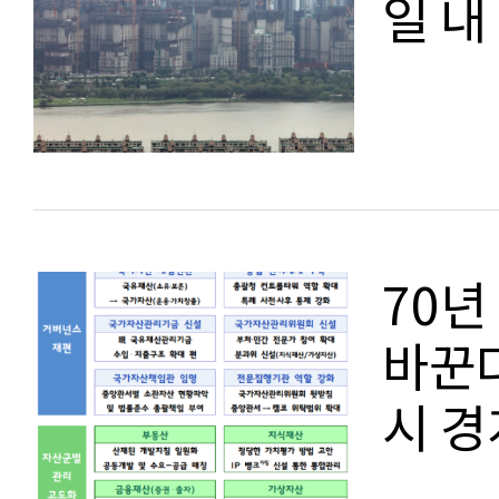
일 내
70년
바꾼다
시 경