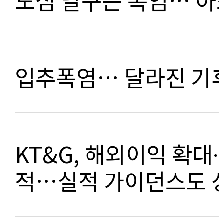
도심 달구는 폭염… 
입추폭염… 달라진 기
KT&G, 해외이익 확대
적…실적 가이던스도 