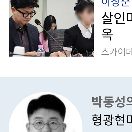
이상준
살인마
옥
스카이데
박동성의
형광현미