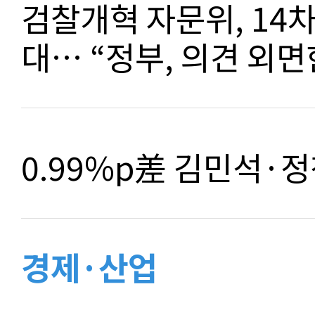
검찰개혁 자문위, 14
대… “정부, 의견 외면
0.99%p差 김민석·정
경제·산업