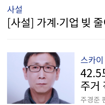
사설
[사설] 가계‧기업 빚 
스카이 
42.
주거
주경준 