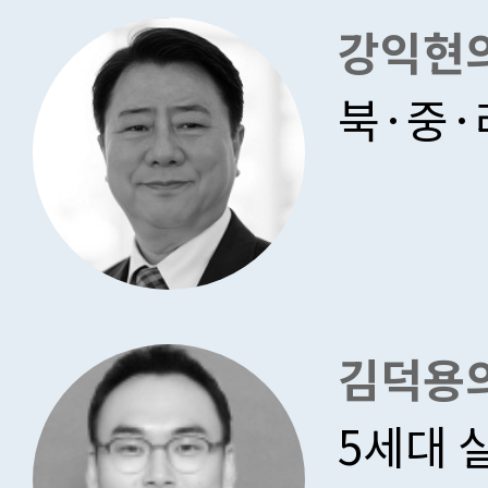
강익현
북·중·
김덕용의
5세대 