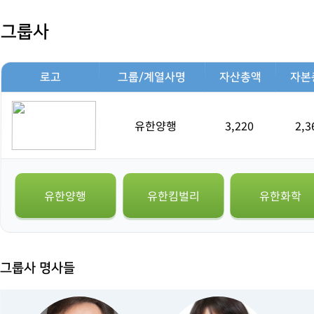
그룹사
로고
그룹/계열사명
자산총액
자본
유한양행
3,220
2,3
유한양행
유한킴벌리
유한화학
그룹사 명사들