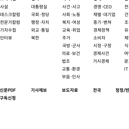
사설
대통령실
사건·사고
경영·CEO
전
데스크칼럼
국회·정당
사회·노동
재벌·대기업
건
전문가칼럼
행정·자치
복지·여성
중기·벤쳐
조
기자수첩
외교·통일
교육·취업
경제정책
유
인터뷰
북한
주거
소비자
제
국방·군사
시정·구정
식
의료·보건
경제사건
여
법조
거시경제
광
교통·환경
I
부음·인사
신문PDF
기사제보
보도자료
전국
정정/
구독신청