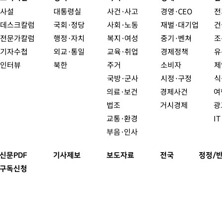
사설
대통령실
사건·사고
경영·CEO
전
데스크칼럼
국회·정당
사회·노동
재벌·대기업
건
전문가칼럼
행정·자치
복지·여성
중기·벤쳐
조
기자수첩
외교·통일
교육·취업
경제정책
유
인터뷰
북한
주거
소비자
제
국방·군사
시정·구정
식
의료·보건
경제사건
여
법조
거시경제
광
교통·환경
I
부음·인사
신문PDF
기사제보
보도자료
전국
정정/
구독신청