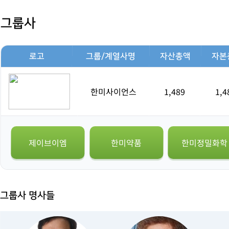
그룹사
로고
그룹/계열사명
자산총액
자본
한미사이언스
1,489
1,4
제이브이엠
한미약품
한미정밀화학
그룹사 명사들