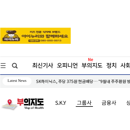
최신기사
오피니언
부의지도
정치
사
Latest News
환원 방안 발표"
코레일, 하반기 신입사원 600명 모집… 21일까지
S.K.Y
그룹사
금융사