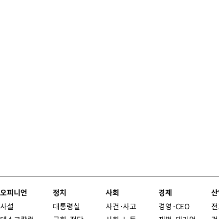
오피니언
정치
사회
경제
산
사설
대통령실
사건·사고
경영·CEO
전