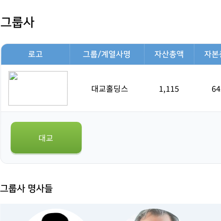
그룹사
로고
그룹/계열사명
자산총액
자본
대교홀딩스
1,115
64
대교
그룹사 명사들