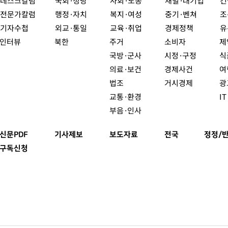
데스크칼럼
국회·정당
사회·노동
재벌·대기업
건
전문가칼럼
행정·자치
복지·여성
중기·벤쳐
조
기자수첩
외교·통일
교육·취업
경제정책
유
인터뷰
북한
주거
소비자
제
국방·군사
시정·구정
식
의료·보건
경제사건
여
법조
거시경제
광
교통·환경
I
부음·인사
신문PDF
기사제보
보도자료
전국
정정/
구독신청