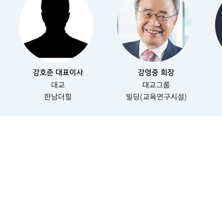
강호준 대표이사
강영중 회장
대교
대교그룹
한남더힐
빌딩(교육연구시설)