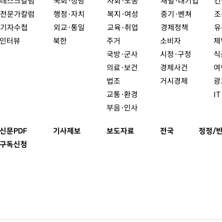
데스크칼럼
국회·정당
사회·노동
재벌·대기업
건
전문가칼럼
행정·자치
복지·여성
중기·벤쳐
조
기자수첩
외교·통일
교육·취업
경제정책
유
인터뷰
북한
주거
소비자
제
국방·군사
시정·구정
식
의료·보건
경제사건
여
법조
거시경제
광
교통·환경
I
부음·인사
신문PDF
기사제보
보도자료
전국
정정/
구독신청