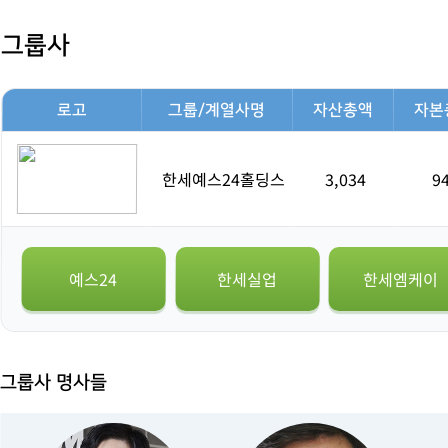
그룹사
로고
그룹/계열사명
자산총액
자본
한세예스24홀딩스
3,034
9
예스24
한세실업
한세엠케이
그룹사 명사들