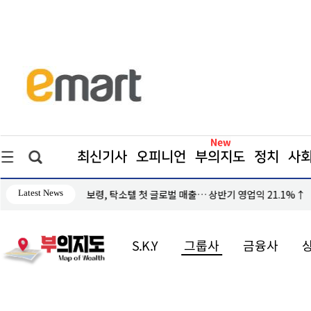
최신기사
오피니언
부의지도
정치
사
Latest News
입추폭염… 달라진 기후시계
S.K.Y
그룹사
금융사