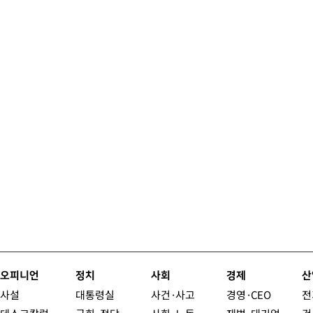
오피니언
정치
사회
경제
산
사설
대통령실
사건·사고
경영·CEO
전