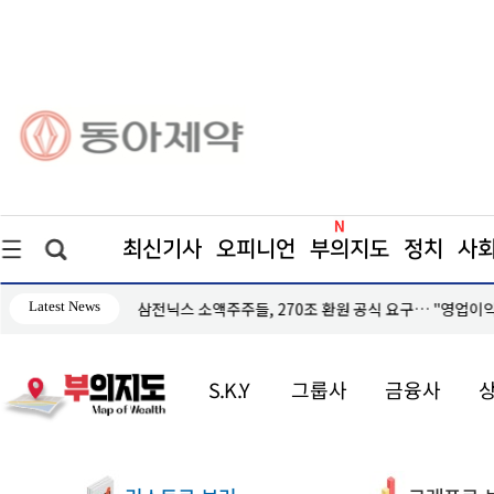
최신기사
오피니언
부의지도
정치
사
Latest News
 N% 성과급
도심 달구는 폭염… 아스팔트를 식혀라
S.K.Y
그룹사
금융사