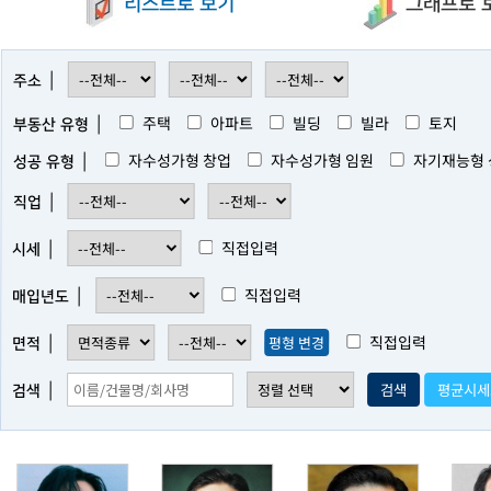
리스트로 보기
그래프로 
|
주소
|
주택
아파트
빌딩
빌라
토지
부동산 유형
|
자수성가형 창업
자수성가형 임원
자기재능형 
성공 유형
|
직업
|
직접입력
시세
|
직접입력
매입년도
|
직접입력
평형 변경
면적
|
검색
평균시세
검색