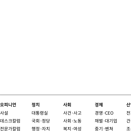
오피니언
정치
사회
경제
산
사설
대통령실
사건·사고
경영·CEO
전
데스크칼럼
국회·정당
사회·노동
재벌·대기업
건
전문가칼럼
행정·자치
복지·여성
중기·벤쳐
조