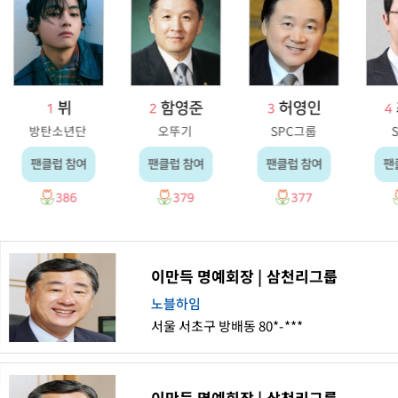
뷔
함영준
허영인
1
2
3
4
방탄소년단
오뚜기
SPC그룹
팬클럽 참여
팬클럽 참여
팬클럽 참여
팬
386
379
377
이만득 명예회장 | 삼천리그룹
노블하임
서울 서초구 방배동 80*-***
이만득 명예회장 | 삼천리그룹