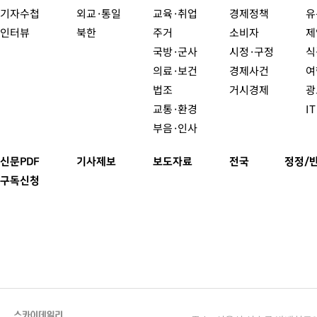
기자수첩
외교·통일
교육·취업
경제정책
유
인터뷰
북한
주거
소비자
제
국방·군사
시정·구정
식
의료·보건
경제사건
여
법조
거시경제
광
교통·환경
I
부음·인사
신문PDF
기사제보
보도자료
전국
정정/
구독신청