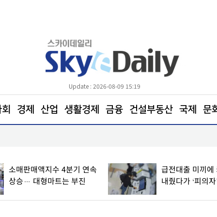
Update : 2026-08-09 15:19
사회
경제
산업
생활경제
금융
건설부동산
국제
문
성과급 재협상 반발… SK하이닉스 통합노조 설립 
소매판매액지수 4분기 연속
급전대출 미끼에
상승… 대형마트는 부진
내줬다가 ‘피의자’