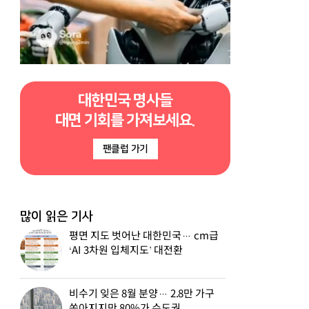
대한민국 명사들
대면 기회를 가져보세요.
팬클럽 가기
많이 읽은 기사
평면 지도 벗어난 대한민국… cm급
‘AI 3차원 입체지도’ 대전환
비수기 잊은 8월 분양… 2.8만 가구
쏟아지지만 80%가 수도권