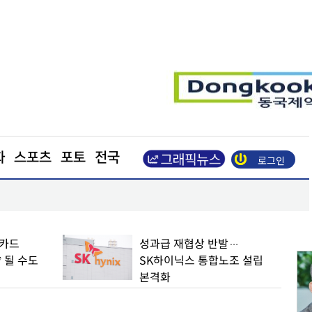
화
스포츠
포토
전국
로그인
본격화
삼성전자, 미국 에너지부 산하 연구소와 난방 기술 
 카드
성과급 재협상 반발…
 될 수도
SK하이닉스 통합노조 설립
본격화