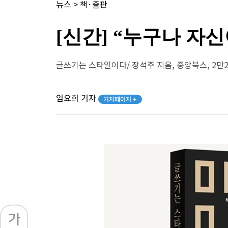
뉴스
>
책·출판
[신간] “누구나 자
글쓰기는 스타일이다/ 장석주 지음, 중앙북스, 2만2
임요희 기자
기자페이지 +