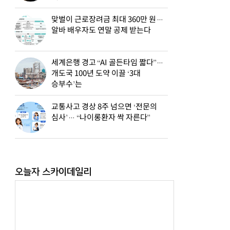
맞벌이 근로장려금 최대 360만 원…
알바 배우자도 연말 공제 받는다
세계은행 경고 “AI 골든타임 짧다”…
개도국 100년 도약 이끌 ‘3대
승부수’는
교통사고 경상 8주 넘으면 ‘전문의
심사’… “나이롱환자 싹 자른다”
오늘자 스카이데일리