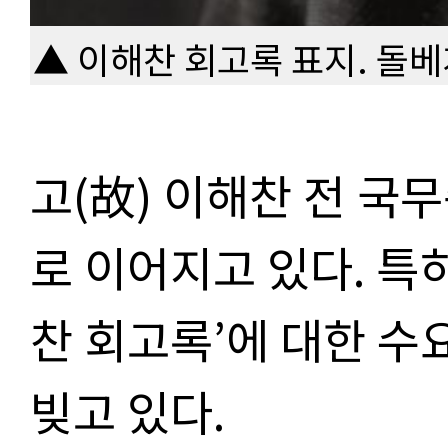
▲ 이해찬 회고록 표지. 돌베
고
(
故
)
이해찬 전 국
로 이어지고 있다
.
특
찬 회고록
’
에 대한 수
빚고 있다
.