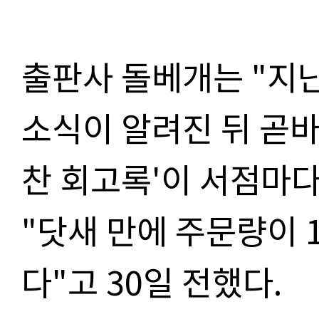
출판사 돌베개는
"
지
소식이 알려진 뒤 곧
찬 회고록
'
이 서점마다
"
닷새 만에 주문량이
다
"
고
30
일 전했다
.