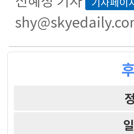
신혜정 기자
기자페이
shy@skyedaily.c
후
일