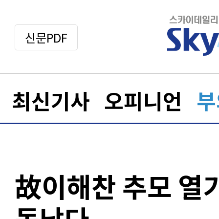
신문PDF
최신기사
오피니언
부
故이해찬 추모 열
동났다