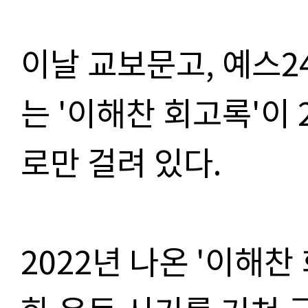
이날 교보문고
,
예스
2
는
'
이해찬 회고록
'
이
로만 걸려 있다
.
2022
년 나온
'
이해찬