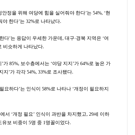
정안정을 위해 여당에 힘을 실어줘야 한다’는 54%, ‘현
야 한다’는 32%로 나타났다.
한다’는 응답이 우세한 가운데, 대구·경북 지역은 ‘여
3%로 비슷하게 나타났다.
 85%, 보수층에서는 ‘야당 지지’가 64%로 높은 가
지’가 각각 54%, 33%로 조사됐다.
정용진
허희수
박진영
[관련 기사]
[관련 기사]
[관련 기사]
필요하다’는 인식이 58%로 나타나 ‘개정이 필요하지
신세계
SPC그룹
JYP엔터테인먼트
주택
한남더힐
단독주택
팬클럽 참여
팬클럽 참여
팬클럽 참여
서 ‘개정 필요’ 인식이 과반을 차지했고, 29세 이하
330
117
143
도유보 비중이 5명 중 1명꼴이었다.