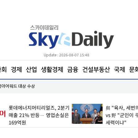
Update : 2026-08-07 15:48
사회
경제
산업
생활경제
금융
건설부동산
국제
문
이충우 여주시장 “시정 중심은 시민… 시작한 변화 완
롯데에너지머티리얼즈, 2분기
與 "육사, 세번의
매출 21% 반등… 영업손실은
vs 野 "군인이 
169억원
세력이냐"