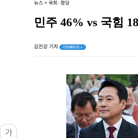
뉴스
>
국회·정당
민주 46% vs 국힘
김진강 기자
기자페이지 +