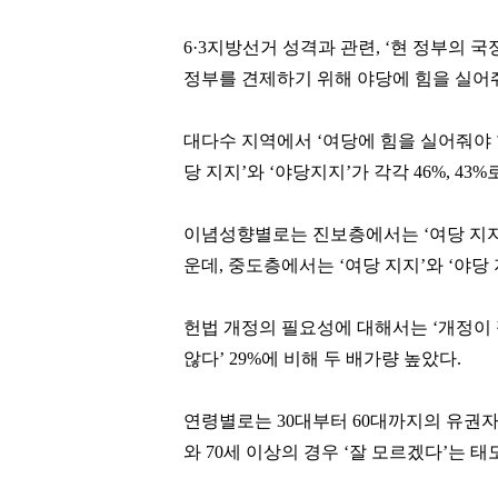
6·3지방선거 성격과 관련, ‘현 정부의 국
정부를 견제하기 위해 야당에 힘을 실어줘
대다수 지역에서 ‘여당에 힘을 실어줘야 
당 지지’와 ‘야당지지’가 각각 46%, 4
이념성향별로는 진보층에서는 ‘여당 지지’가
운데, 중도층에서는 ‘여당 지지’와 ‘야당 지
박정원
박창훈
[관련 기사]
[관련 기사]
헌법 개정의 필요성에 대해서는 ‘개정이 
두산그룹
신한카드
주택
일산두산위브더제니스
않다’ 29%에 비해 두 배가량 높았다.
팬클럽 참여
팬클럽 참여
연령별로는 30대부터 60대까지의 유권자에
99
114
와 70세 이상의 경우 ‘잘 모르겠다’는 태