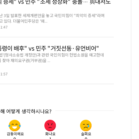
 증세" vs 민주 "조세 정상화" 충돌… 與내서도
난 3일 발표한 세제개편안을 놓고 국민의힘이 "최악의 증세"라며
 있다. 더불어민주당은 '왜...
01:47
통령이 배후" vs 민주 "거짓선동·유언비어"
법'(형사소송법 개정안)과 관련 국민의힘이 헌법소원을 예고한데
 찾아 재의요구권(거부권)을 ...
01:57
대해 어떻게 생각하시나요?
감동이에요
화나요
슬퍼요