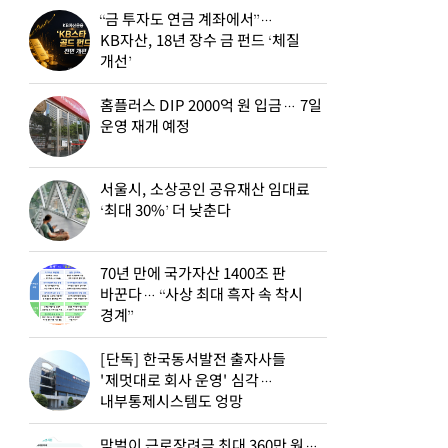
“금 투자도 연금 계좌에서”…
KB자산, 18년 장수 금 펀드 ‘체질
개선’
홈플러스 DIP 2000억 원 입금… 7일
운영 재개 예정
서울시, 소상공인 공유재산 임대료
‘최대 30%’ 더 낮춘다
70년 만에 국가자산 1400조 판
바꾼다… “사상 최대 흑자 속 착시
경계”
[단독] 한국동서발전 출자사들
'제멋대로 회사 운영' 심각…
내부통제시스템도 엉망
맞벌이 근로장려금 최대 360만 원…