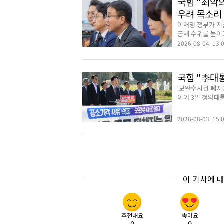
국힘 "최악의
우려 목소리
이재명 정부가 지
공세 수위를 높이고
2026-08-04 13:
국힘 "李대
'보완수사권 폐지
이어 3일 청와대를
2026-08-03 15:
이 기사에 
추천해요
좋아요