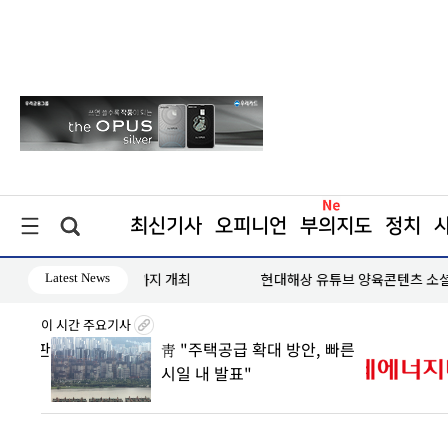
최신기사
오피니언
부의지도
정치
Latest News
 8월까지 개최
현대해상 유튜브 양육콘텐츠 소셜아어워드 대상 수상
이 시간 주요기사
0조 판
靑 "주택공급 확대 방안, 빠른
 속
시일 내 발표"