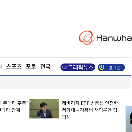
화
스포츠
포토
전국
로그인
성할 것”
양천구, 달빛어린이병원 2곳으로 확대
 쿠데타 주축"
레버리지 ETF 변동성 인정한
쿠데타 잠재
청와대…김용범 책임론엔 답
피해