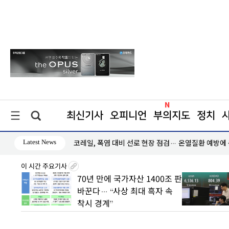
최신기사
오피니언
부의지도
정치
Latest News
인하세요"
코레일, 폭염 대비 선로 현장 점검… 온열질환 예방에
이 시간 주요기사
에 국가자산 1400조 판
“증시 식었나”… 개인 매수
“사상 최대 흑자 속
둔화에 거래대금 1달 새 30%
”
급감