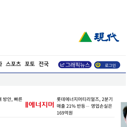
화
스포츠
포토
전국
로그인
적…실적 가이던스도 상향
가온전선, 싱가포르 MRT 전력망 사업 수주… 600
롯데에너지머티리얼즈, 2분기
LG유플러스, 데이터
매출 21% 반등… 영업손실은
인터넷 성장에 2분기
169억원
13% 증가