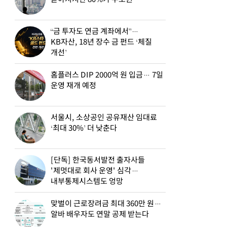
“금 투자도 연금 계좌에서”…
KB자산, 18년 장수 금 펀드 ‘체질
개선’
홈플러스 DIP 2000억 원 입금… 7일
운영 재개 예정
서울시, 소상공인 공유재산 임대료
‘최대 30%’ 더 낮춘다
[단독] 한국동서발전 출자사들
'제멋대로 회사 운영' 심각…
내부통제시스템도 엉망
맞벌이 근로장려금 최대 360만 원…
알바 배우자도 연말 공제 받는다