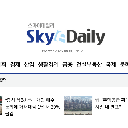
Update : 2026-08-06 19:12
사회
경제
산업
생활경제
금융
건설부동산
국제
문
 총력
KT&G, 해외이익 확대∙NGP 성장으로 2분기 호실
靑 "주택공급 확대 방안, 빠른
시일 내 발표"