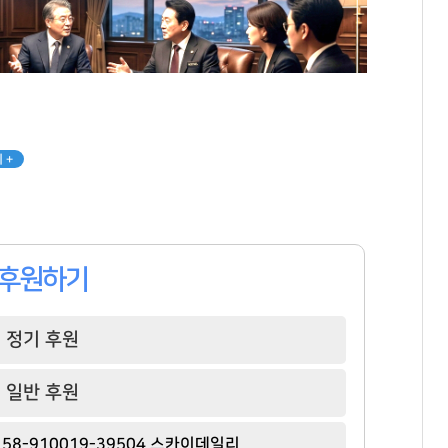
 +
후원하기
정기 후원
일반 후원
윤재승
최재원
윤웅섭
[관련 기사]
[관련 기사]
[관련 기사]
58-910019-39504 스카이데일리
대웅제약
SK그룹
일동제약