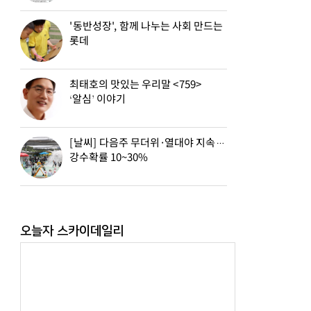
'동반성장', 함께 나누는 사회 만드는
롯데
최태호의 맛있는 우리말 <759>
‘알심’ 이야기
[날씨] 다음주 무더위·열대야 지속…
강수확률 10~30%
오늘자 스카이데일리