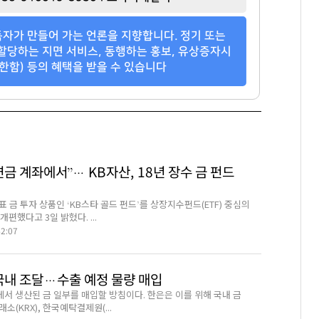
단독주택
트라움하우스5차
신한엔시모
자가 만들어 가는 언론을 지향합니다. 정기 또는
팬클럽 참여
팬클럽 참여
팬클럽 참여
할당하는 지면 서비스, 동행하는 홍보, 유상증자시
한함) 등의 혜택을 받을 수 있습니다
71
373
352
연금 계좌에서”… KB자산, 18년 장수 금 펀드
 금 투자 상품인 ‘KB스타 골드 펀드’를 상장지수펀드(ETF) 중심의
개편했다고 3일 밝혔다. ...
42:07
 국내 조달…수출 예정 물량 매입
서 생산된 금 일부를 매입할 방침이다. 한은은 이를 위해 국내 금
소(KRX), 한국예탁결제원(...