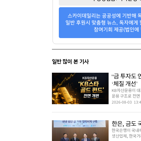
아페르한강
소피아도무스
스카이데일리는 공공성에 기반해 독
팬클럽 참여
팬클럽 참여
일반 후원시 맞춤형 뉴스, 독자에게 
참여기회 제공(법인에 
81
30
일반 많이 본 기사
“금 투자도 
‘체질 개선’
KB자산운용이 대표
운용 구조로 전면 
2026-08-03 13:
한은, 금도
한국은행이 국내에
생산업체, 한국거래