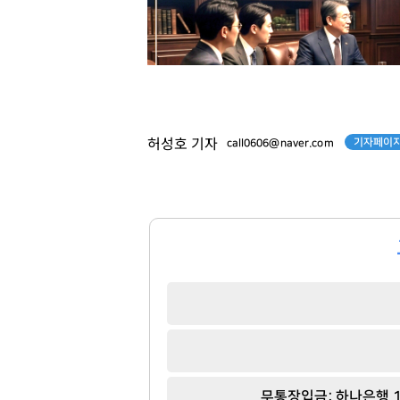
기자페이지
허성호 기자
call0606@naver.com
김고은
이국노
[관련 기사]
[관련 기사]
무통장입금: 하나은행 1
BH엔터테인먼트
사이몬