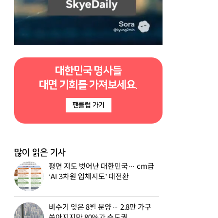
대한민국 명사들
대면 기회를 가져보세요.
팬클럽 가기
많이 읽은 기사
평면 지도 벗어난 대한민국… cm급
‘AI 3차원 입체지도’ 대전환
비수기 잊은 8월 분양… 2.8만 가구
쏟아지지만 80%가 수도권