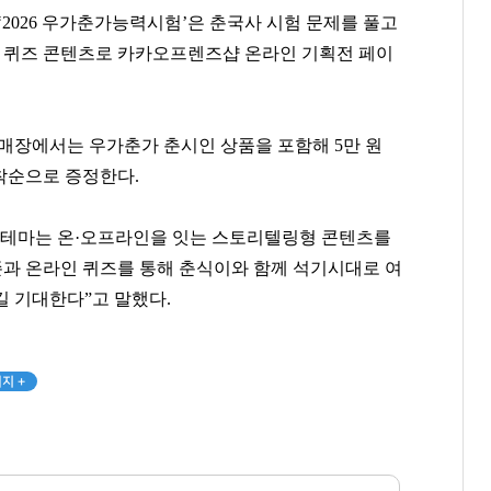
‘2026 우가춘가능력시험’은 춘국사 시험 문제를 풀고
형 퀴즈 콘텐츠로 카카오프렌즈샵 온라인 기획전 페이
 매장에서는 우가춘가 춘시인 상품을 포함해 5만 원
선착순으로 증정한다.
 테마는 온·오프라인을 잇는 스토리텔링형 콘텐츠를
존과 온라인 퀴즈를 통해 춘식이와 함께 석기시대로 여
길 기대한다”고 말했다.
곽달원
정동원
허영인
[관련 기사]
[관련 기사]
[관련 기사]
지 +
HK이노엔
쇼플레이엔터테인먼트
SPC그룹
서초호반써밋
건물
상지리츠빌카일룸2
팬클럽 참여
팬클럽 참여
팬클럽 참여