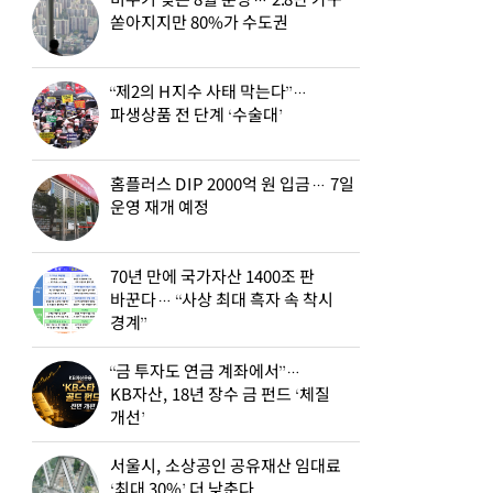
비수기 잊은 8월 분양… 2.8만 가구
쏟아지지만 80%가 수도권
“제2의 H지수 사태 막는다”…
파생상품 전 단계 ‘수술대’
홈플러스 DIP 2000억 원 입금… 7일
운영 재개 예정
70년 만에 국가자산 1400조 판
바꾼다… “사상 최대 흑자 속 착시
경계”
“금 투자도 연금 계좌에서”…
KB자산, 18년 장수 금 펀드 ‘체질
개선’
서울시, 소상공인 공유재산 임대료
‘최대 30%’ 더 낮춘다