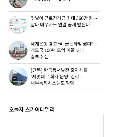
맞벌이 근로장려금 최대 360만 원…
알바 배우자도 연말 공제 받는다
세계은행 경고 “AI 골든타임 짧다”…
개도국 100년 도약 이끌 ‘3대
승부수’는
[단독] 한국동서발전 출자사들
'제멋대로 회사 운영' 심각…
내부통제시스템도 엉망
오늘자 스카이데일리