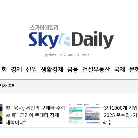
Update : 2026-08-08 15:57
사회
경제
산업
생활경제
금융
건설부동산
국제
문
 시장 공략
한병도 “국민의힘은 주택법안 처리에나 협조하라”
與 "육사, 세번의 쿠데타 주축"
“3만1000개 기
vs 野 "군인이 쿠데타 잠재
‘2025 운수업·
세력이냐"
착수