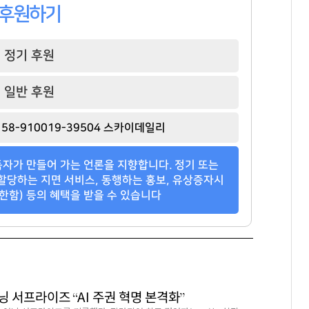
107
76
377
후원하기
정기 후원
일반 후원
58-910019-39504 스카이데일리
자가 만들어 가는 언론을 지향합니다. 정기 또는
할당하는 지면 서비스, 동행하는 홍보, 유상증자시
한함) 등의 혜택을 받을 수 있습니다
 서프라이즈 “AI 주권 혁명 본격화”