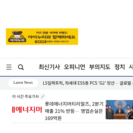
최신기사
오피니언
부의지도
정치
Latest News
·흑자 지속
LS일렉트릭, 차세대 ESS용 PCS 'G2' 양산… 글로벌
이 시간 주요기사
 빠른
롯데에너지머티리얼즈, 2분기
매출 21% 반등… 영업손실은
169억원