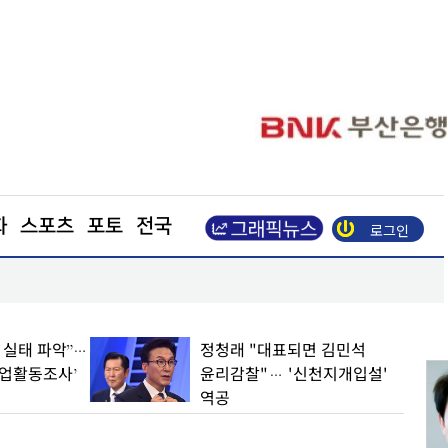
화
스포츠
포토
전국
로그인
장동혁 “부동산 지옥 만든 주범은 이재명 정권”
업 실태 파악”…
정청래 "대표되면 김민석
기업활동조사’
윤리감찰"… '신천지개입설'
역공