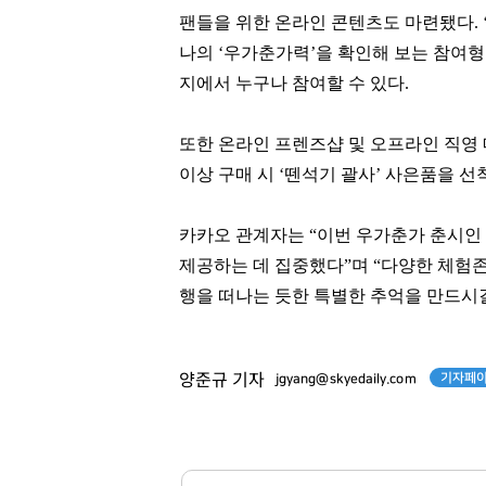
팬들을 위한 온라인 콘텐츠도 마련됐다. 
나의 ‘우가춘가력’을 확인해 보는 참여
지에서 누구나 참여할 수 있다.
또한 온라인 프렌즈샵 및 오프라인 직영
이상 구매 시 ‘뗀석기 괄사’ 사은품을 
카카오 관계자는 “이번 우가춘가 춘시인
제공하는 데 집중했다”며 “다양한 체험
행을 떠나는 듯한 특별한 추억을 만드시
박현주
허희수
[관련 기사]
[관련 기사]
기자페이
양준규 기자
jgyang@skyedaily.com
미래에셋그룹
SPC그룹
월드빌리지
한남더힐
팬클럽 참여
팬클럽 참여