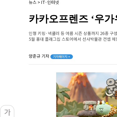
뉴스
>
IT·인터넷
카카오프렌즈 ‘우가
인형 키링·넥쿨러 등 여름 시즌 상품까지 26종 구
5월 홍대 플래그십 스토어에서 선사박물관 컨셉 체
양준규 기자
기자페이지 +