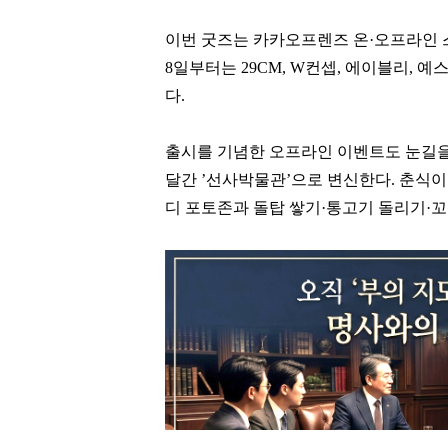
이번 굿즈는 카카오프렌즈 온·오프라인 
8일부터는 29CM, W컨셉, 에이블리, 예
다.
출시를 기념한 오프라인 이벤트도 눈길을
달간 ’선사박물관’으로 변신한다. 춘식
디 포토존과 돌탑 쌓기·통고기 돌리기·꼬