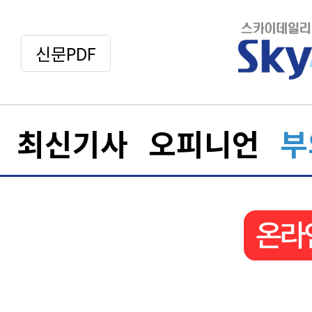
신문PDF
최신기사
오피니언
부