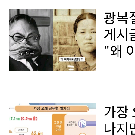
광복
게시
"왜 
가장 
나지만