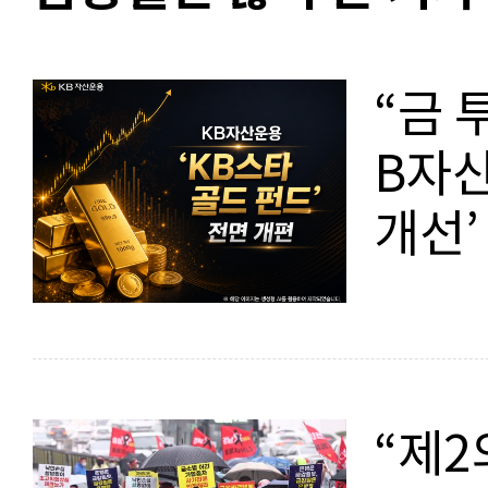
“금 
B자산
개선’
“제2