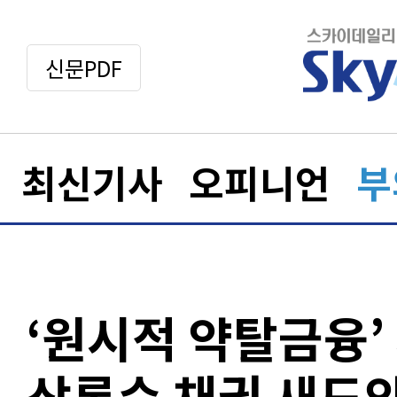
신문PDF
최신기사
오피니언
부
‘원시적 약탈금융
상록수 채권 새도