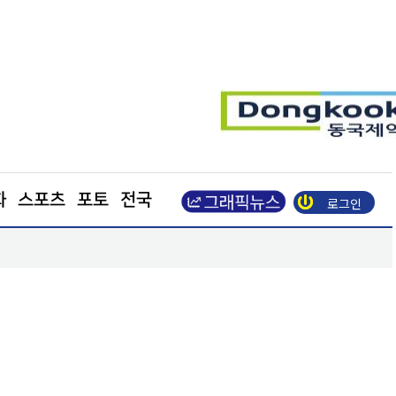
화
스포츠
포토
전국
로그인
광복절 앞두고 활짝 핀 나라꽃