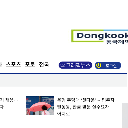
화
스포츠
포토
전국
로그인
기업 78.7% 하반기 채용… 채용 규모는 줄었다
반기 채용…
은행 주담대 ‘셧다운’… 입주자
다
발동동, 잔금 앞둔 실수요자
어디로