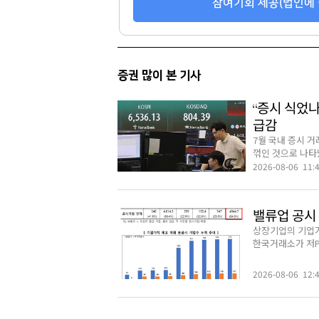
참여기회 제공(법인에 
100
69
증권 많이 본 기사
“증시 식었나
급감
7월 국내 증시 
꺾인 것으로 나타났
2026-08-06 11:
밸류업 공시 
상장기업의 기업가
한국거래소가 저PB
2026-08-06 12: