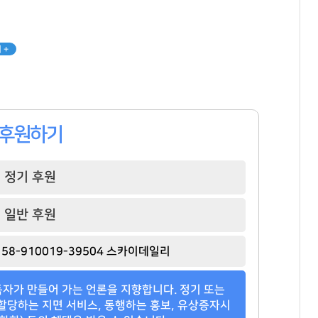
 +
후원하기
정기 후원
일반 후원
백종원
허희수
한상우
[관련 기사]
[관련 기사]
[관련 기사]
58-910019-39504 스카이데일리
더본코리아
SPC그룹
카카오게임즈
트라움하우스 2차
한남더힐
대지마을3차2단지현대홈타운
자가 만들어 가는 언론을 지향합니다. 정기 또는
팬클럽 참여
팬클럽 참여
팬클럽 참여
할당하는 지면 서비스, 동행하는 홍보, 유상증자시