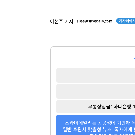
기자페이지
이선주 기자
sjlee@skyedaily.com
김재철
슈가
[관련 기사]
[관련 기사]
무통장입금: 하나은행 1
동원그룹
방탄소년단
트라움하우스3차
한남리버힐
스카이데일리는 공공성에 기반해 독
팬클럽 참여
팬클럽 참여
일반 후원시 맞춤형 뉴스, 독자에게 