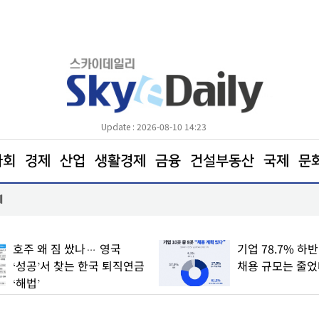
Update : 2026-08-10 14:23
사회
경제
산업
생활경제
금융
건설부동산
국제
문
체
애플, 아이폰·맥북에 중국 메모리 시험 적용
호주 왜 짐 쌌나… 영국
기업 78.7% 하
‘성공’서 찾는 한국 퇴직연금
채용 규모는 줄었
‘해법’