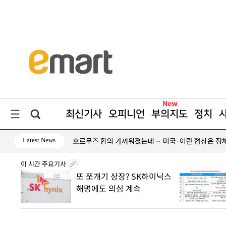
최신기사
오피니언
부의지도
정치
Latest News
호르무즈 합의 가까워졌는데… 미국·이란 협상은 정
이 시간 주요기사
또 쪼개기 상장? SK하이닉스
 발표
해명에도 의심 계속