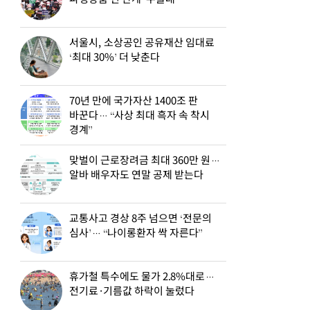
서울시, 소상공인 공유재산 임대료
‘최대 30%’ 더 낮춘다
70년 만에 국가자산 1400조 판
바꾼다… “사상 최대 흑자 속 착시
경계”
맞벌이 근로장려금 최대 360만 원…
알바 배우자도 연말 공제 받는다
교통사고 경상 8주 넘으면 ‘전문의
심사’… “나이롱환자 싹 자른다”
휴가철 특수에도 물가 2.8%대로…
전기료·기름값 하락이 눌렀다