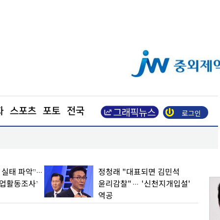
화
스포츠
포토
전국
로그인
장동혁 “부동산 지옥 만든 주범은 이재명 정권”
업 실태 파악”…
정청래 "대표되면 김민석
기업활동조사’
윤리감찰"… '신천지개입설'
역공