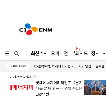
최신기사
오피니언
부의지도
정치
Latest News
·흑자 지속
LS일렉트릭, 차세대 ESS용 PCS 'G2' 양산… 글로벌
이 시간 주요기사
 빠른
롯데에너지머티리얼즈, 2분기
매출 21% 반등… 영업손실은
169억원