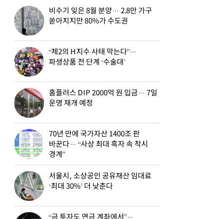
비수기 잊은 8월 분양… 2.8만 가구
쏟아지지만 80%가 수도권
“제2의 H지수 사태 막는다”…
파생상품 전 단계 ‘수술대’
홈플러스 DIP 2000억 원 입금… 7일
운영 재개 예정
70년 만에 국가자산 1400조 판
바꾼다… “사상 최대 흑자 속 착시
경계”
서울시, 소상공인 공유재산 임대료
‘최대 30%’ 더 낮춘다
“금 투자도 연금 계좌에서”…