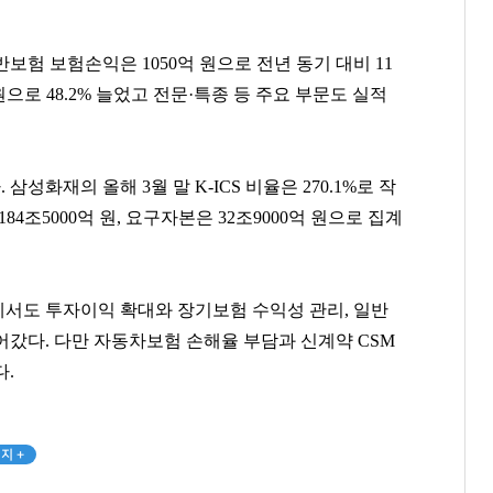
보험 보험손익은 1050억 원으로 전년 동기 대비 11
 원으로 48.2% 늘었고 전문·특종 등 주요 부문도 실적
슈가
박창훈
양홍석
[관련 기사]
[관련 기사]
[관련 기사]
방탄소년단
신한카드
대신증권
한남리버힐
일산두산위브더제니스
나인원한남
화재의 올해 3월 말 K-ICS 비율은 270.1%로 작
184조5000억 원, 요구자본은 32조9000억 원으로 집계
팬클럽 참여
팬클럽 참여
팬클럽 참여
69
114
119
서도 투자이익 확대와 장기보험 수익성 관리, 일반
갔다. 다만 자동차보험 손해율 부담과 신계약 CSM
다.
지 +