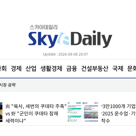
Update : 2026-08-08 20:07
사회
경제
산업
생활경제
금융
건설부동산
국제
문
 시장 공략
한병도 “국민의힘은 주택법안 처리에나 협조하라”
與 "육사, 세번의 쿠데타 주축"
“3만1000개 기
vs 野 "군인이 쿠데타 잠재
‘2025 운수업·
세력이냐"
착수