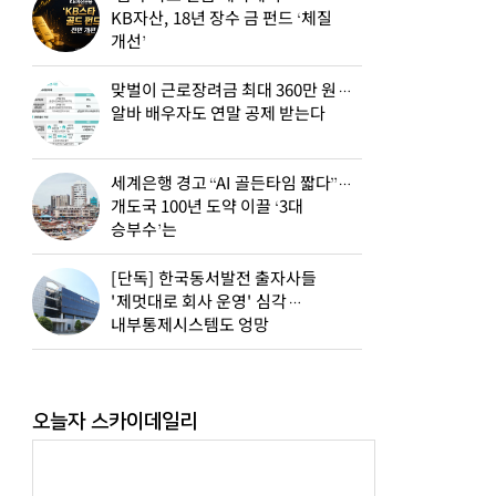
KB자산, 18년 장수 금 펀드 ‘체질
개선’
맞벌이 근로장려금 최대 360만 원…
알바 배우자도 연말 공제 받는다
세계은행 경고 “AI 골든타임 짧다”…
개도국 100년 도약 이끌 ‘3대
승부수’는
[단독] 한국동서발전 출자사들
'제멋대로 회사 운영' 심각…
내부통제시스템도 엉망
오늘자 스카이데일리