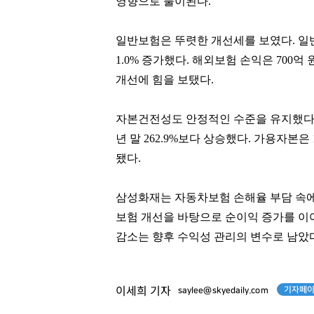
영향으로 풀이된다.
일반보험은 뚜렷한 개선세를 보였다. 일반
1.0% 증가했다. 해외보험 손익은 700억
손흥민
이국노
개선에 힘을 보탰다.
[관련 기사]
[관련 기사]
로스앤젤레스 FC
사이몬
트리마제
소피아도무스
자본건전성도 안정적인 수준을 유지했다. 삼성
년 말 262.9%보다 상승했다. 가용자본은 
팬클럽 참여
팬클럽 참여
됐다.
92
30
삼성화재는 자동차보험 손해율 부담 속에
보험 개선을 바탕으로 순이익 증가를 이어
감소는 향후 수익성 관리의 변수로 남았
기자페이
이세희 기자
saylee@skyedaily.com