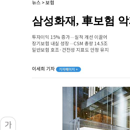
뉴스
>
보험
삼성화재, 車보험 악
투자이익 15% 증가…실적 개선 이끌어
장기보험 내실 성장…CSM 총량 14.5조
일반보험 호조·건전성 지표도 안정 유지
이세희 기자
기자페이지 +