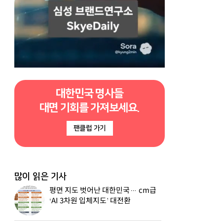
대한민국 명사들
대면 기회를 가져보세요.
팬클럽 가기
많이 읽은 기사
평면 지도 벗어난 대한민국… cm급
‘AI 3차원 입체지도’ 대전환