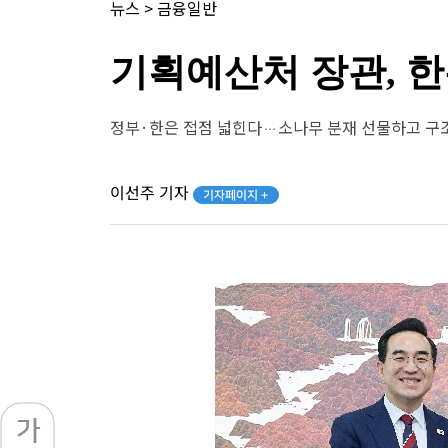
뉴스
>
금융일반
기획예산처 장관, 한
정부·한은 접점 넓힌다…소나무 분재 선물하고 구
이선주 기자
기자페이지 +