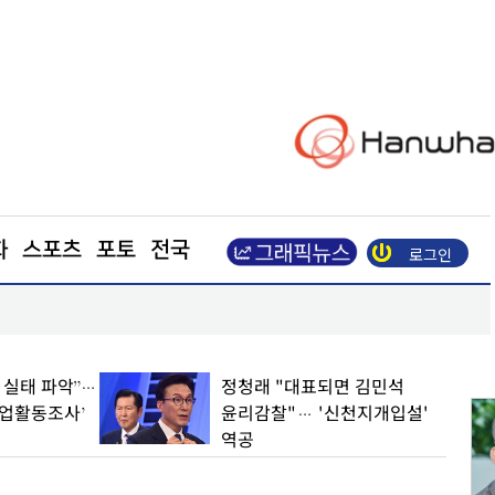
화
스포츠
포토
전국
로그인
·흑자 지속
LS일렉트릭, 차세대 ESS용 PCS 'G2' 양산… 글로
업 실태 파악”…
정청래 "대표되면 김민석
기업활동조사’
윤리감찰"… '신천지개입설'
역공