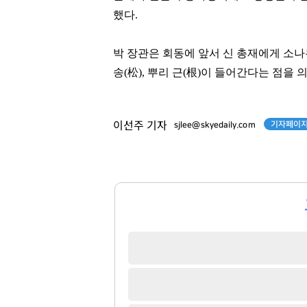
했다.
박 장관은 회동에 앞서 신 총재에게 소나
송(松), 뿌리 근(根)이 들어간다는 점을 
기자페이지
이선주 기자
sjlee@skyedaily.com
오세훈
곽달원
[관련 기사]
[관련 기사]
서울특별시장
HK이노엔
코오롱알앤에프빌라
서초호반써밋
팬클럽 참여
팬클럽 참여
365
107