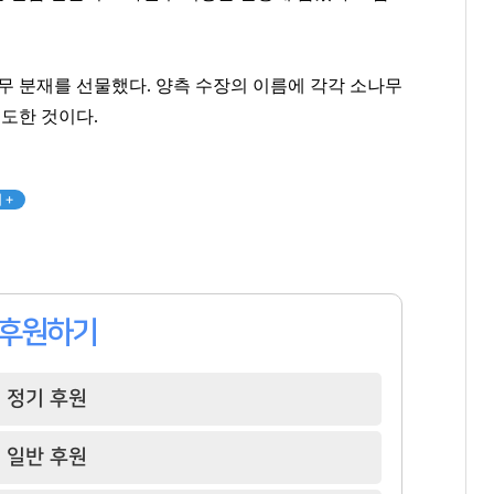
무 분재를 선물했다. 양측 수장의 이름에 각각 소나무
의도한 것이다.
 +
최재원
한상우
김고은
[관련 기사]
[관련 기사]
[관련 기사]
SK그룹
카카오게임즈
BH엔터테인먼트
후원하기
트라움하우스5차
대지마을3차2단지현대홈타운
아페르한강
팬클럽 참여
팬클럽 참여
팬클럽 참여
정기 후원
373
116
81
일반 후원