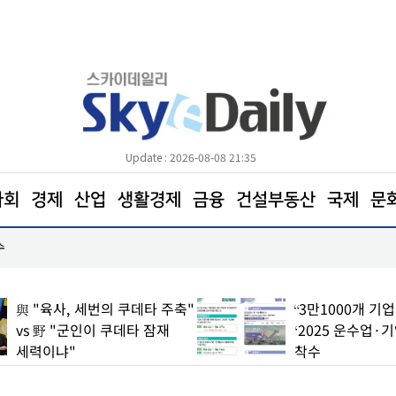
Update : 2026-08-08 21:35
사회
경제
산업
생활경제
금융
건설부동산
국제
문
수
엘앤에프, 2분기 출하량 역대 최대… 매출 8850억원
與 "육사, 세번의 쿠데타 주축"
“3만1000개 기
vs 野 "군인이 쿠데타 잠재
‘2025 운수업·
세력이냐"
착수