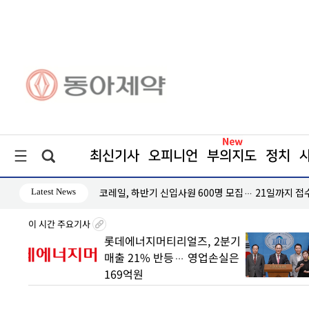
최신기사
오피니언
부의지도
정치
Latest News
 방안 발표"
코레일, 하반기 신입사원 600명 모집… 21일까지 접
이 시간 주요기사
 빠른
롯데에너지머티리얼즈, 2분기
매출 21% 반등… 영업손실은
169억원