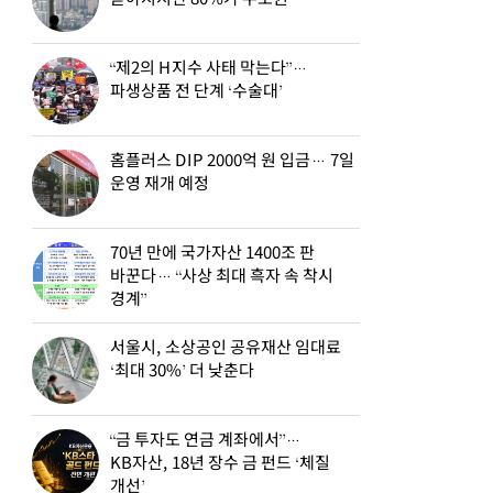
“제2의 H지수 사태 막는다”…
파생상품 전 단계 ‘수술대’
홈플러스 DIP 2000억 원 입금… 7일
운영 재개 예정
70년 만에 국가자산 1400조 판
바꾼다… “사상 최대 흑자 속 착시
경계”
서울시, 소상공인 공유재산 임대료
‘최대 30%’ 더 낮춘다
“금 투자도 연금 계좌에서”…
KB자산, 18년 장수 금 펀드 ‘체질
개선’